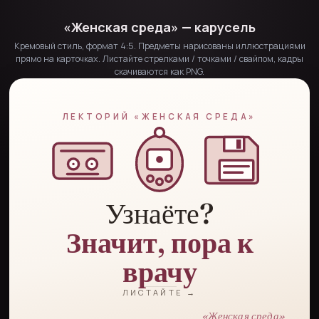
«Женская среда» — карусель
Кремовый стиль, формат 4:5. Предметы нарисованы иллюстрациями
прямо на карточках. Листайте стрелками / точками / свайпом, кадры
скачиваются как PNG.
ЛЕКТОРИЙ «ЖЕНСКАЯ СРЕДА»
Узнаёте?
Значит, пора к
врачу
ЛИСТАЙТЕ →
«Женская среда»