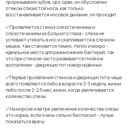
прорезывания зубов, орз, орви, он обусловлен
отеком слизистой носа, как только
восстанавливается носовое дыхание, он проходит.
✅Проявляется стеноз слезотечением и
слезотечением из больного глаза - слеза не
успевает утекать в нос и скапливается в слезном
мешке, там становится темно, тепло и мокро -
идеальное место для размножения бактерий, так
что при стенозе часто развивается гнойное
воспаление - дакриоцистит новорождённых.
✅Первые проявления стеноза и дакриоцистита чаще
всего появляются либо в возрасте 2-3 недель жизни,
либо после 2-2,5 мес жизни, когда увеличивается
количество слезы.
✅На морозе и ветре увеличение количества слезы-
это норма, если очень сильно беспокоит - лучше
показаться врачу