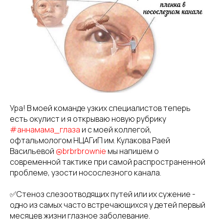
Ура! В моей команде узких специалистов теперь
есть окулист и я открываю новую рубрику
#аннамама_глаза
и с моей коллегой,
офтальмологом НЦАГиП им. Кулакова Раей
Васильевой
@brbrbrownie
мы напишем о
современной тактике при самой распространенной
проблеме, узости носослезного канала.
✅Стеноз слезоотводящих путей или их сужение -
одно из самых часто встречающихся у детей первый
месяцев жизни глазное заболевание.