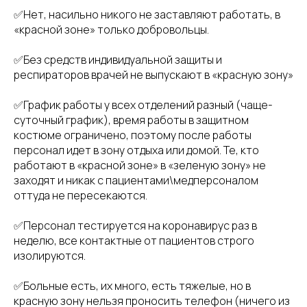
✅Нет, насильно никого не заставляют работать, в
«красной зоне» только добровольцы.
✅Без средств индивидуальной защиты и
респираторов врачей не выпускают в «красную зону»
✅График работы у всех отделений разный (чаще-
суточный график), время работы в защитном
костюме ограничено, поэтому после работы
персонал идет в зону отдыха или домой. Те, кто
работают в «красной зоне» в «зеленую зону» не
заходят и никак с пациентами\медперсоналом
оттуда не пересекаются.
✅Персонал тестируется на коронавирус раз в
неделю, все контактные от пациентов строго
изолируются.
✅Больные есть, их много, есть тяжелые, но в
красную зону нельзя проносить телефон (ничего из