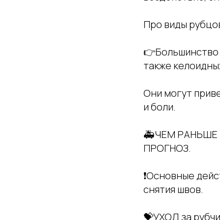
Про виды рубцов
👉Большинство 
также келоидны
Они могут прив
и боли.
🚑ЧЕМ РАНЬШЕ 
ПРОГНОЗ.
❗Основные дейс
снятия швов.
💝УХОД за рубч