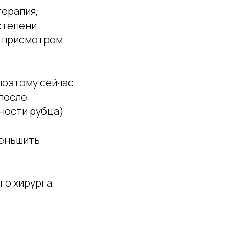
терапия,
степени
д присмотром
поэтому сейчас
 после
ности рубца)
меньшить
го хирурга,