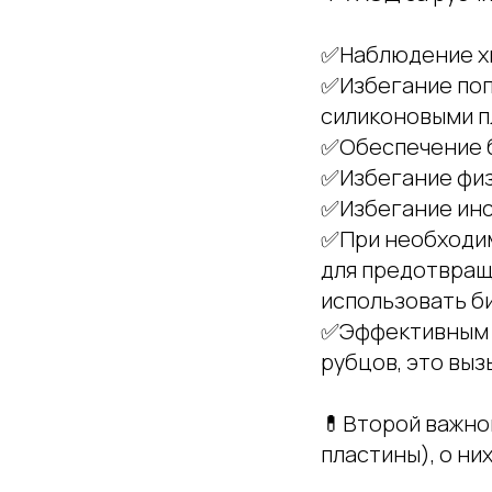
✅Наблюдение хи
✅Избегание поп
силиконовыми п
✅Обеспечение б
✅Избегание физ
✅Избегание инс
✅При необходим
для предотвращ
использовать б
✅Эффективным м
рубцов, это выз
💊Второй важно
пластины), о ни