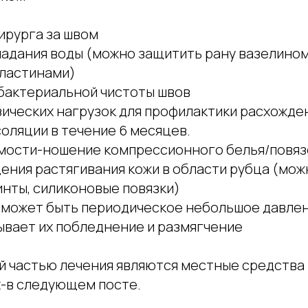
рурга за швом
адания воды (можно защитить рану вазелином
ластинами)
актериальной чистоты швов
ических нагрузок для профилактики расхожде
оляции в течение 6 месяцев.
ости-ношение компрессионного белья/повязо
ения растягивания кожи в области рубца (мож
инты, силиконовые повязки)
ожет быть периодическое небольшое давлен
ывает их побледнение и размягчение
й частью лечения являются местные средства 
х-в следующем посте.