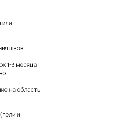
 или
ния швов
к 1-3 месяца
но
ие на область
(гели и