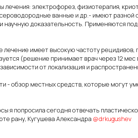
ы лечения: электрофорез, физиотерапия, крио
 сероводородные ванные и др.- имеют разной 
и научную доказательность. Применяются по
е лечение имеет высокую частоту рецидивов, 
зуется (решение принимает врач через 12 мес
 зависимости от локализация и распространен
ти - обзор местных средств, которые могут у
сы я попросила сегодня отвечать пластическо
рте рану, Кугушева Александра
@drkugushev