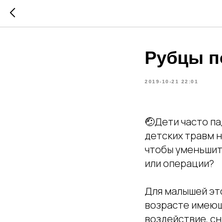
Рубцы п
2019-10-21 22:01
🤕Дети часто па
детских травм н
чтобы уменьшит
или операции?
Для малышей это
возрасте имеющ
воздействие, сн