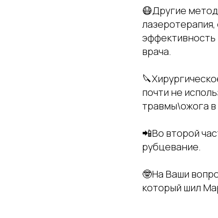
😷Другие метод
лазеротерапия,
эффективность 
врача.
🔪Хирургическо
почти не исполь
травмы\ожога в
📲Во второй час
рубцевание.
🤓На Ваши вопро
который шил Ма