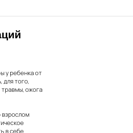
аций
ы у ребенка от
 для того,
 травмы, ожога
о взрослом
гическое
ь в себе.