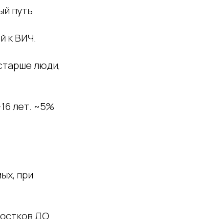
ый путь
 к ВИЧ.
 старше люди,
~16 лет. ~5%
ых, при
ростков ДО