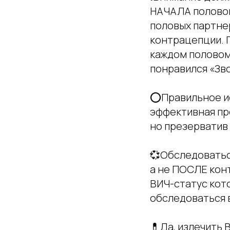
НАЧАЛА половой 
половых партне
контрацепции. П
каждом половом
понравился «Зв
⭕️Правильное и
эффективная пр
но презерватив
💞Обследоватьс
а не ПОСЛЕ ко
ВИЧ-статус кото
обследоваться в
💊Да, излечить 