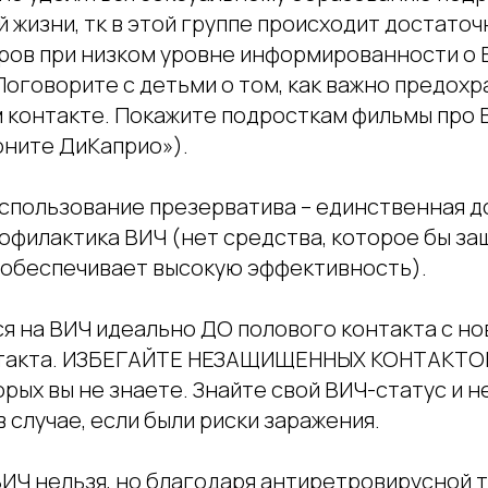
жизни, тк в этой группе происходит достаточ
ров при низком уровне информированности о 
оговорите с детьми о том, как важно предохр
 контакте. Покажите подросткам фильмы про 
оните ДиКаприо»).
спользование презерватива – единственная д
офилактика ВИЧ (нет средства, которое бы за
 обеспечивает высокую эффективность).
я на ВИЧ идеально ДО полового контакта с н
нтакта. ИЗБЕГАЙТЕ НЕЗАЩИЩЕННЫХ КОНТАКТОВ
рых вы не знаете. Знайте свой ВИЧ-статус и н
 случае, если были риски заражения.
ВИЧ нельзя, но благодаря антиретровирусной 