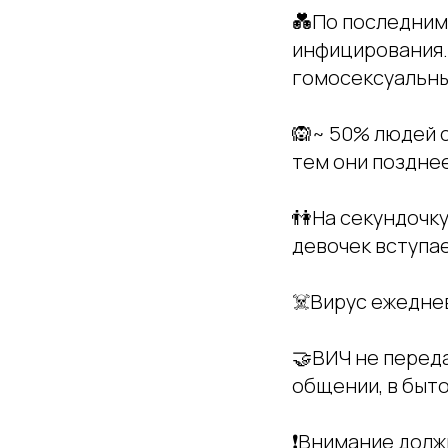
💑По последним 
инфицирования. 
гомосексуальны
🙉~ 50% людей с
тем они поздне
👫На секундочку
девочек вступает
☠️Вирус ежеднев
🤝ВИЧ не переда
общении, в быто
❗Внимание долж