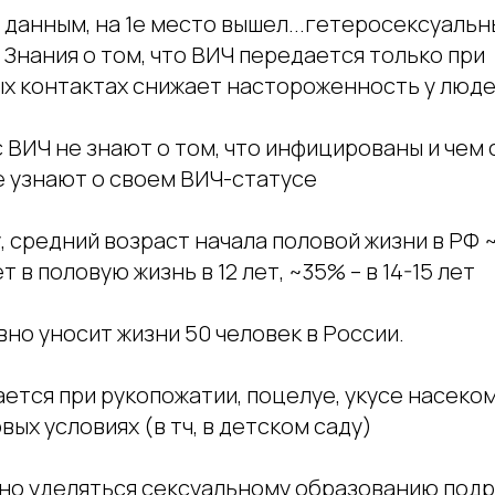
данным, на 1е место вышел...гетеросексуальн
Знания о том, что ВИЧ передается только при
х контактах снижает настороженность у людей
 ВИЧ не знают о том, что инфицированы и чем
е узнают о своем ВИЧ-статусе
, средний возраст начала половой жизни в РФ 
 в половую жизнь в 12 лет, ~35% – в 14-15 лет
но уносит жизни 50 человек в России.
ется при рукопожатии, поцелуе, укусе насеком
вых условиях (в тч, в детском саду)
но уделяться сексуальному образованию под