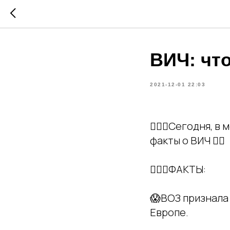
ВИЧ: чт
2021-12-01 22:03
🙋🏼‍♀️Сегодня,
факты о ВИЧ 👇🏻
👩🏼‍⚕️ФАКТЫ:
😱ВОЗ признала
Европе.