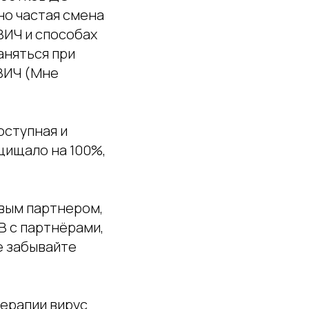
но частая смена
ВИЧ и способах
аняться при
ВИЧ (Мне
оступная и
щищало на 100%,
овым партнером,
 с партнёрами,
е забывайте
терапии вирус