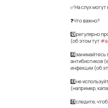
✅На слух могут 
❓Что важно?
1️⃣регулярно п
(об этом тут
#а
2️⃣занимайтесь
антибиотиков (в
инфекции (об э
3️⃣не используй
(например, капа
4️⃣следите, что