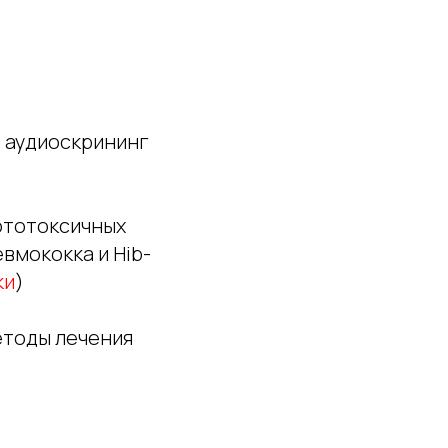
о аудиоскрининг
 ототоксичных
вмококка и Hib-
ки
)
етоды лечения