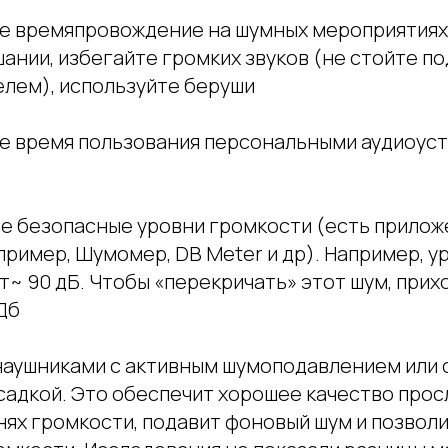
те времяпровождение на шумных мероприятиях
ании, избегайте громких звуков (не стойте по
лем), используйте беруши
те время пользования персональными аудиоус
те безопасные уровни громкости (есть прилож
ример, Шумомер, DB Meter и др). Например, у
~ 90 дБ. Чтобы «перекричать» этот шум, прих
 Дб
 наушниками с активным шумоподавлением или 
садкой. Это обеспечит хорошее качество прос
ях громкости, подавит фоновый шум и позволи