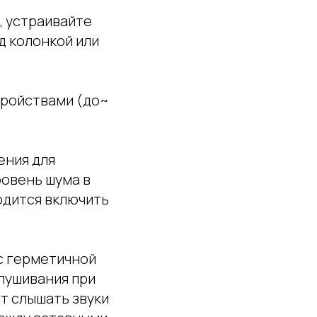
, устраивайте
д колонкой или
тройствами (до~
ения для
ровень шума в
одится включить
с герметичной
лушивания при
т слышать звуки