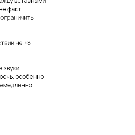
между вставными
 не факт
 ограничить
твии не >8
е звуки
 речь, особенно
 немедленно