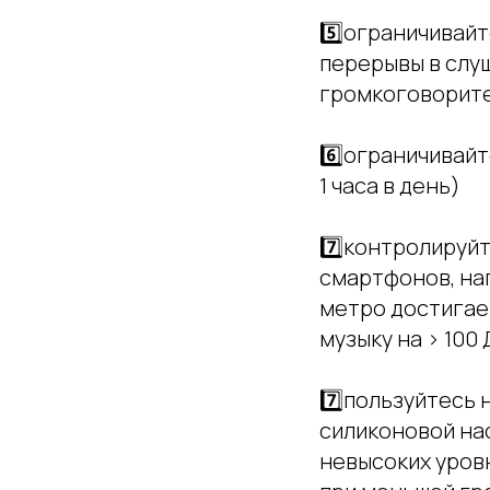
5️⃣ограничивай
перерывы в слуш
громкоговорите
6️⃣ограничивай
1 часа в день)
7️⃣контролируй
смартфонов, нап
метро достигает
музыку на > 100
7️⃣пользуйтесь
силиконовой на
невысоких уровн