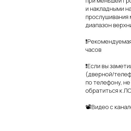
при меньшей гр
и накладными на
прослушивания м
диапазон верхни
❗️Рекомендуемая
часов
❗️Если вы замет
(дверной/телеф
по телефону, н
обратиться к Л
📽Видео с канал