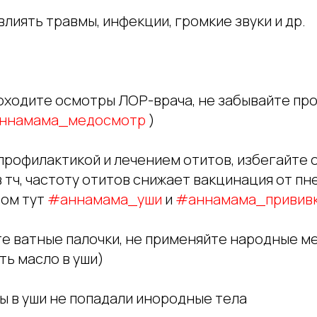
влиять травмы, инфекции, громкие звуки и др.
роходите осмотры ЛОР-врача, не забывайте пр
ннамама_медосмотр
)
 профилактикой и лечением отитов, избегайте
 тч, частоту отитов снижает вакцинация от пне
том тут
#аннамама_уши
и
#аннамама_привив
те ватные палочки, не применяйте народные м
ть масло в уши)
бы в уши не попадали инородные тела