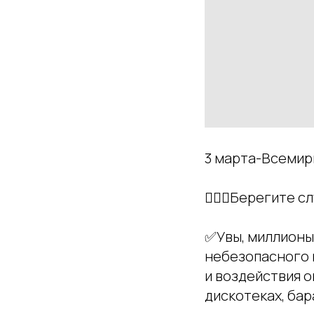
3 марта-Всемирн
👩🏼‍⚕️Берегите 
✅Увы, миллионы
небезопасного 
и воздействия о
дискотеках, бар