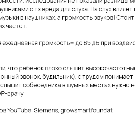
омкости. Исследования не показали разницы 
ушниками с тз вреда для слуха. На слух влияет
узыки в наушниках, а громкость звуков! Стоит
х частот.
 ежедневная громкость= до 85 дБ при воздейс
или, что ребенок плохо слышит высокочастотны
онный звонок, будильник), с трудом понимает
е слышит собеседника в шумных местах,нужно
ОР-врачу
ов YouTube: Siemens, growsmartfoundat