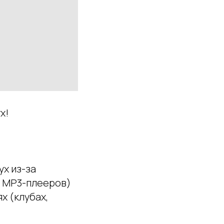
х!
х из-за
и MP3-плееров)
х (клубах,