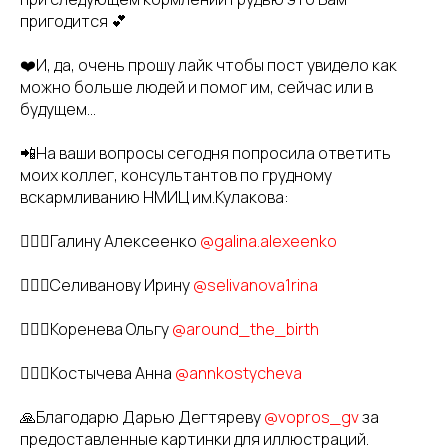
пригодится 💕
❤️И, да, очень прошу лайк чтобы пост увидело как
можно больше людей и помог им, сейчас или в
будущем...
📲На ваши вопросы сегодня попросила ответить
моих коллег, консультантов по грудному
вскармливанию НМИЦ им.Кулакова:
👩🏼‍⚕️Галину Алексеенко
@galina.alexeenko
👩🏼‍⚕️Селиванову Ирину
@selivanova1rina
👩🏼‍⚕️Коренева Ольгу
@around_the_birth
👩🏼‍⚕️Костычева Анна
@annkostycheva
🙏Благодарю Дарью Дегтяреву
@vopros_gv
за
предоставленные картинки для иллюстраций.