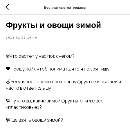
Бесплатные материалы
Фрукты и овощи зимой
2018-02-07 19:40
❄️Что растет у нас под снегом?
🖤Прошу лайк чтоб понимать,что я не зря пишу!
🍏Регулярно говорю про пользу фруктов и овощей и
часто в ответ слышу:
💬Ну что вы, какие зимой фрукты, они же все
«пластиковые»?
💬Где взять овощи зимой?