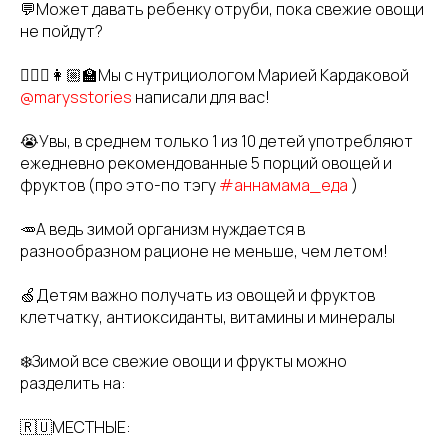
💬Может давать ребенку отруби, пока свежие овощи
не пойдут?
👩🏼‍⚕️👩🏼‍🏫Мы с нутрициологом Марией Кардаковой
@marysstories
написали для вас!
😭Увы, в среднем только 1 из 10 детей употребляют
ежедневно рекомендованные 5 порций овощей и
фруктов (про это-по тэгу
#аннамама_еда
)
🥕А ведь зимой организм нуждается в
разнообразном рационе не меньше, чем летом!
🍏Детям важно получать из овощей и фруктов
клетчатку, антиоксиданты, витамины и минералы
❄️Зимой все свежие овощи и фрукты можно
разделить на:
🇷🇺МЕСТНЫЕ: