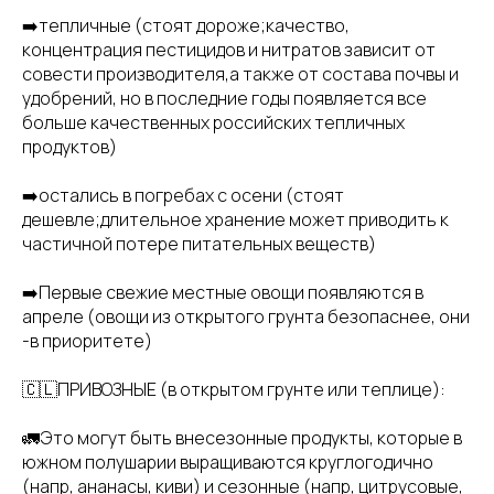
➡️тепличные (стоят дороже;качество,
концентрация пестицидов и нитратов зависит от
совести производителя,а также от состава почвы и
удобрений, но в последние годы появляется все
больше качественных российских тепличных
продуктов)
➡️остались в погребах с осени (стоят
дешевле;длительное хранение может приводить к
частичной потере питательных веществ)
➡️Первые свежие местные овощи появляются в
апреле (овощи из открытого грунта безопаснее, они
-в приоритете)
🇨🇱ПРИВОЗНЫЕ (в открытом грунте или теплице):
🚛Это могут быть внесезонные продукты, которые в
южном полушарии выращиваются круглогодично
(напр, ананасы, киви) и сезонные (напр, цитрусовые,