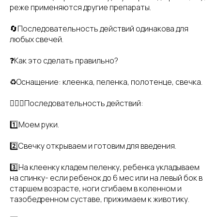
реже применяются другие препараты.
🔄Последовательность действий одинакова для
любых свечей.
❓Как это сделать правильно?
♻️Оснащение: клеенка, пеленка, полотенце, свечка.
👩🏼‍⚕️Последовательность действий:
1️⃣Моем руки.
2️⃣Свечку открываем и готовим для введения.
3️⃣На клеенку кладем пеленку, ребенка укладываем
на спинку- если ребенок до 6 мес или на левый бок в
старшем возрасте, ноги сгибаем в коленном и
тазобедренном суставе, прижимаем к животику.