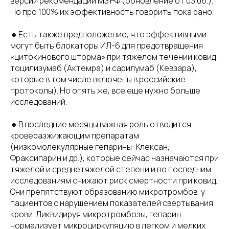
версии рекомендаций МЗ РФ (обновление от 03.06.).
Но про 100% их эффективность говорить пока рано.
🔸Есть также предположение, что эффективными
могут быть блокаторы ИЛ-6 для предотвращения
«цитокинового шторма» при тяжелом течении ковид:
тоцилизумаб (Актемра) и сарилумаб (Кевзара),
которые в том числе включены в российские
протоколы). Но опять же, все еще нужно больше
исследований.
🔸В последние месяцы важная роль отводится
кроверазжижающим препаратам
(низкомолекулярные гепарины: Клексан,
Фраксипарин и др.), которые сейчас назначаются при
тяжелой и среднетяжелой степени и по последним
исследованиям снижают риск смертности при ковид.
Они препятствуют образованию микротромбов, у
пациентов с нарушением показателей свертывания
крови. Ликвидируя микротромбозы, гепарин
нормализует микроциркуляцию в легком и мелких