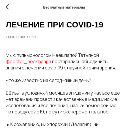
Бесплатные материалы
ЛЕЧЕНИЕ ПРИ COVID-19
2020-06-03 19:13
Мы с пульмонологом Неешпапой Татьяной
@doctor_neeshpapa
постарались объединить
знания о лечении covid-19 с научной точки зрения.
Что же известно на сегодняшний день?
🤷‍♀️Увы, в условиях 4 месяцев эпидемии у нас все еще
нет времени провести качественные медицинские
исследования и все лечение, назначаемое сейчас
по поводу covid19, по сути эксперементальное.
🔸К сожалению, ни хлорохин (Делагил), ни