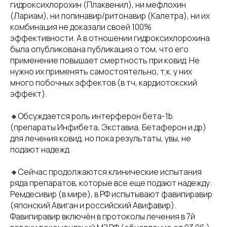
гидроксихлорохин (Плаквенил), ни мефлохин
(Лариам), ни лопинавир/ритонавир (Калетра), ни их
комбинация не доказали своей 100%
эффективности. А в отношении гидроксихлорохина
была опубликована публикация о том, что его
применение повышает смертность при ковид. Не
нужно их применять самостоятельно, т.к. у них
много побочных эффектов (в тч, кардиотокский
эффект).
🔸Обсуждается роль интерферон бета-1b
(препараты Инфибета, Экставиа, Бетаферон и др)
для лечения ковид, но пока результаты, увы, не
подают надежд.
🔸Сейчас продолжаются клинические испытания
ряда препаратов, которые все еще подают надежду:
Ремдесивир (в мире), в РФ испытывают фавипиравир
(японский Авиган и российский Авифавир).
Фавипиравир включён в протоколы лечения в 7й