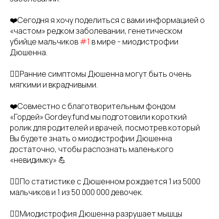
❤️Сегодня я хочу поделиться с вами информацией о
«частом» редком заболевании, генетическом
убийце мальчиков
#1
в мире - миодистрофии
Дюшенна.
👉🏻Ранние симптомы Дюшенна могут быть очень
мягкими и вкрадчивыми.
❤️Совместно с благотворительным фондом
«Гордей» Gordey.fund мы подготовили короткий
ролик для родителей и врачей, посмотрев который
Вы будете знать о миодистрофии Дюшенна
достаточно, чтобы распознать маленького
«невидимку» 💪
👉🏻По статистике с Дюшенном рождается 1 из 5000
мальчиков и 1 из 50 000 000 девочек.
👉🏻Миодистрофия Дюшенна разрушает мышцы