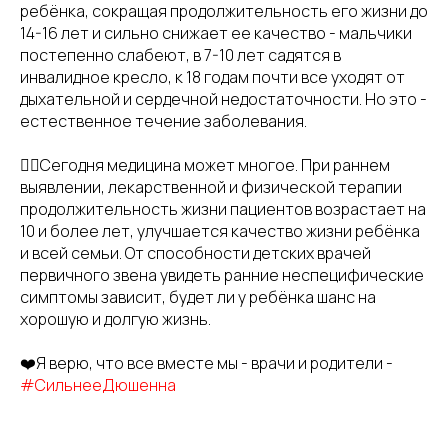
ребёнка, сокращая продолжительность его жизни до
14-16 лет и сильно снижает ее качество - мальчики
постепенно слабеют, в 7-10 лет садятся в
инвалидное кресло, к 18 годам почти все уходят от
дыхательной и сердечной недостаточности. Но это -
естественное течение заболевания.
👉🏻Сегодня медицина может многое. При раннем
выявлении, лекарственной и физической терапии
продолжительность жизни пациентов возрастает на
10 и более лет, улучшается качество жизни ребёнка
и всей семьи. От способности детских врачей
первичного звена увидеть ранние неспецифические
симптомы зависит, будет ли у ребёнка шанс на
хорошую и долгую жизнь.
❤️Я верю, что все вместе мы - врачи и родители -
#СильнееДюшенна