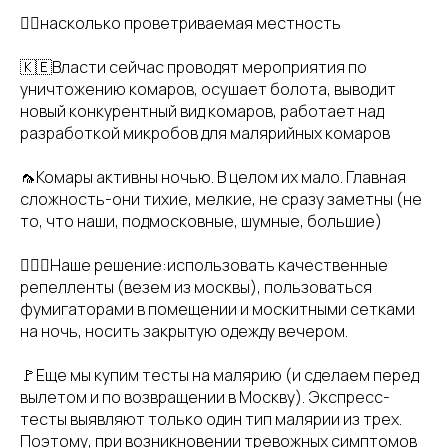
👉🏻насколько проветриваемая местность
🇰🇪Власти сейчас проводят мероприятия по
уничтожению комаров, осушает болота, выводит
новый конкурентный вид комаров, работает над
разработкой микробов для малярийных комаров
🦟Комары активны ночью. В целом их мало. Главная
сложность-они тихие, мелкие, не сразу заметны (не
то, что наши, подмосковные, шумные, большие)
🙋🏼‍♀️Наше решение:использовать качественные
репелленты (везем из москвы), пользоваться
фумигаторами в помещении и москитными сетками
на ночь, носить закрытую одежду вечером.
🚩Еще мы купим тесты на малярию (и сделаем перед
вылетом и по возвращении в Москву). Экспресс-
тесты выявляют только один тип малярии из трех.
Поэтому, при возникновении тревожных симптомов