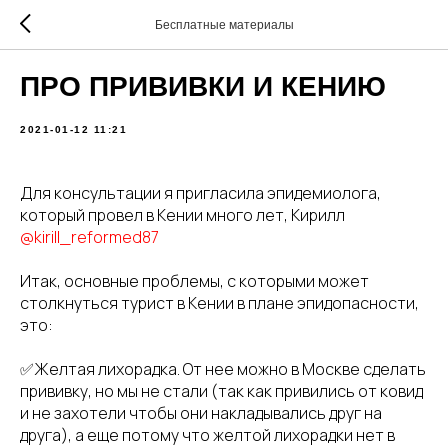
Бесплатные материалы
ПРО ПРИВИВКИ И КЕНИЮ
2021-01-12 11:21
Для консультации я пригласила эпидемиолога,
который провел в Кении много лет, Кирилл
@kirill_reformed87
Итак, основные проблемы, с которыми может
столкнуться турист в Кении в плане эпидопасности,
это:
✅Желтая лихорадка. От нее можно в Москве сделать
прививку, но мы не стали (так как привились от ковид
и не захотели чтобы они накладывались друг на
друга), а еще потому что желтой лихорадки нет в