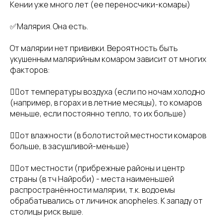
Кении уже много лет (ее переносчики-комары)
✅Малярия. Она есть.
От малярии нет прививки. Вероятность быть
укушенным малярийным комаром зависит от многих
факторов:
👉🏻от температуры воздуха (если по ночам холодно
(например, в горах и в летние месяцы), то комаров
меньше, если постоянно тепло, то их больше)
👉🏻от влажности (в болотистой местности комаров
больше, в засушливой-меньше)
👉🏻от местности (прибрежные районы и центр
страны (в тч Найроби) - места наименьшей
распространённости малярии, т.к. водоемы
обрабатывались от личинок anopheles. К западу от
столицы риск выше.