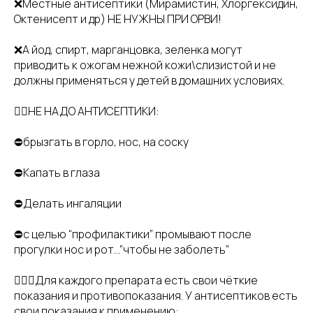
❌Местные антисептики (Мирамистин, Хлоргексидин,
Октенисепт и др) НЕ НУЖНЫ ПРИ ОРВИ!
❌А йод, спирт, марганцовка, зеленка могут
приводить к ожогам нежной кожи\слизистой и не
должны применяться у детей в домашних условиях.
👇🏻НЕ НАДО АНТИСЕПТИКИ:
⛔брызгать в горло, нос, на соску
⛔Капать в глаза
⛔Делать ингаляции
⛔с целью “профилактики” промывают после
прогулки нос и рот...”чтобы не заболеть”
👩🏼‍⚕️Для каждого препарата есть свои чёткие
показания и противопоказания. У антисептиков есть
свои показания к применению: