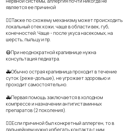
нервной системы, аллергия почти никогда не
является ее причиной
👉🏻Также по схожему механизму может происходить
локальный отек кожи, чаще в области век, губ,
конечностей. Чаще - после укуса насекомых, на
шерсть, пыльцу и пр.
😷При неоднократной крапивнице нужна
консультация педиатра.
🚑Обычно острая крапивница проходит в течение
суток (реже-дольше), не угрожает здоровью и
проходит самостоятельно.
🚑Первая помощь заключается в холодном
компрессе и назначении антигистаминных
препаратов (2 поколения).
👉🏻Если причиной был конкретный аллерген, то в
дальнейшем нужно избегать контакта с ним