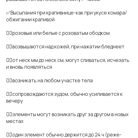
✅Высыпания при крапивнице-как при укусе комара/
обжигании крапивой:
👉🏻розовые или белые с розоватым ободком
👉🏻возвышаются над кожей, при нажатии бледнеет
👉🏻от неск мм до неск см, могут сливаться, исчезать
и вновь появляться
👉🏻возникать на любом участке тела
👉🏻сопровождаются зудом, обычно усиливается к
вечеру
👉🏻элементы могут возникать друг за другом в новых
местах
👉🏻один элемент обычно держится до 24 ч (реже-