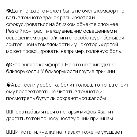
👁Да, иногда это может быть не очень комфортно,
ведь в темноте зрачок расширяется и
сфокусироваться на близком объекте сложнее.
Резкий контраст между внешним освещением и
освещением экрана/книги способствует бОльшей
зрительной утомляемости и у некоторых детей
может провоцировать, например, головную боль.
📖Это вопрос комфорта. Но это не приведет к
близорукости. У близорукости другие причины.
🧠А вот если у ребенка болит голова, то тогда стоит
ему посоветовать не читать в темноте и
посмотреть будут ли сохраняться жалобы.
✋🏻Пора избавляться от старых мифов. Хватит
дергать детей по несуществующим причинам.
💇🏼‍♀️И, кстати, «челка на глазах» тоже не ухудшает