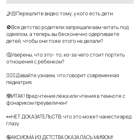
🤳🏻Перешлите видео тому, у кого есть дети.
🚫Все детство родители запрещали вам читать под
одеялом, а теперь вы бесконечно одергиваете
детей, чтобы они тоже этого не делали?
🤔Уверены, что это- то, из-за чего стоит портить
отношения с ребенком?
👩🏼‍⚕️Давайте узнаем, что говорит современная
педиатрия.
🤓ИТАК! Вред чтения лёжа или чтения в темноте с
фонариком преувеличен!
👀НЕТ ДОКАЗАТЕЛЬСТВ, что это может нанести вред
глазу.
🤪АКСИОМА ИЗ ДЕТСТВА ОКАЗАЛАСЬ МИФОМ!