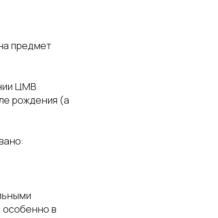
 на предмет
нии ЦМВ
ле рождения (а
вано:
альными
, особенно в