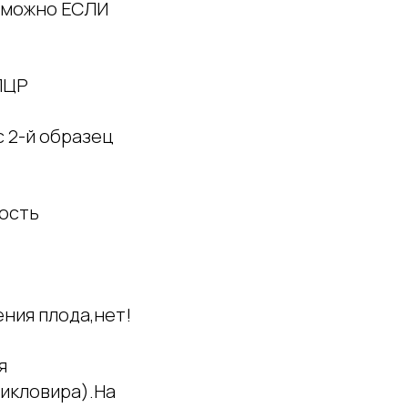
 можно ЕСЛИ
ПЦР
с 2-й образец
ность
ния плода,нет!
я
икловира).На