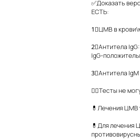
✅Доказать веро
ЕСТЬ:
1⃣ЦМВ в крови\
2⃣Антитела IgG:
IgG-положитель
3⃣Антитела IgM 
☝🏻Тесты не мог
💊Лечения ЦМВ 
💊Для лечения 
противовирусны