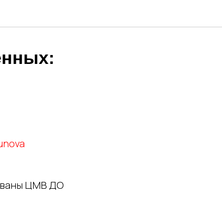
енных:
unova
ованы ЦМВ ДО