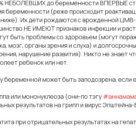
4% НЕБОЛЕВШИХ до беременности ВПЕРВЫЕ ст
мя беременности (реже происходит реактиваци
а ниже). Их дети рождаются с врожденной ЦМВ
шинство НЕ ИМЕЮТ признаков инфекции и раст
гут быть проблемы со здоровьем (могут пораж
ка, мозг, органы зрения и слуха) и долгосрочн
зрения, нарушение развития). Никто не знает ч
олеет ребенок или нет.
у беременной может быть заподозрена, если е
ппа или мононуклеоза (они-по тэгу
#аннамам
ьных результатов на грипп и вирус Эпштейна-
тита при отрицательных результатах на гепати