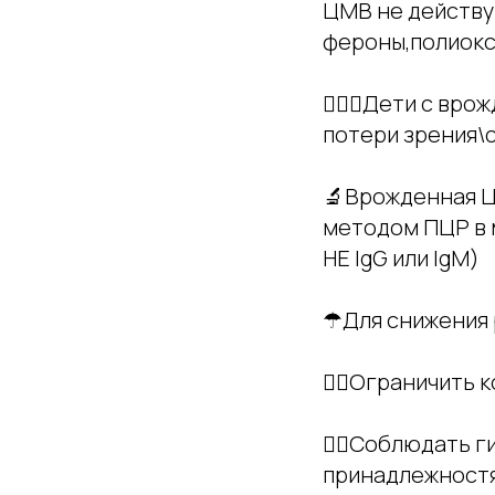
ЦМВ не действу
фероны,полиокс
👨🏻‍⚕Дети с в
потери зрения\
🔬Врожденная Ц
методом ПЦР в м
НЕ IgG или IgМ)
☂Для снижения
👉🏻Ограничить 
👉🏻Соблюдать 
принадлежностя