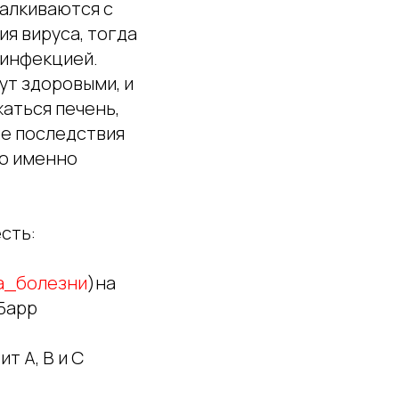
алкиваются с
я вируса, тогда
-инфекцией.
ут здоровыми, и
аться печень,
ые последствия
то именно
сть:
а_болезни
)на
Барр
т А, В и С