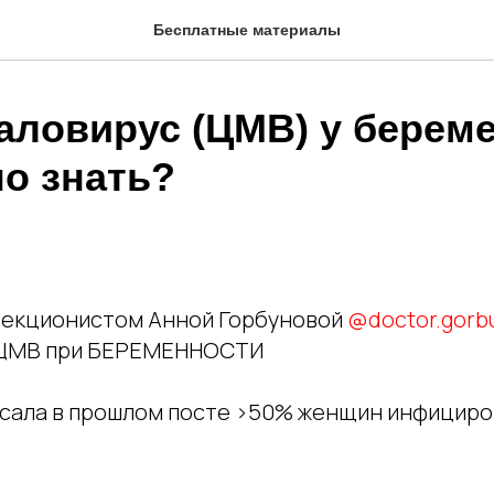
Бесплатные материалы
аловирус (ЦМВ) у берем
но знать?
фекционистом Анной Горбуновой
@doctor.gorb
 ЦМВ при БЕРЕМЕННОСТИ
писала в прошлом посте >50% женщин инфицир