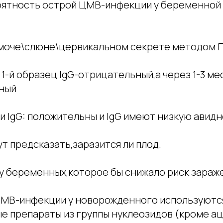
ятность острой ЦМВ-инфекции у беременной
моче\слюне\цервикальном секрете методом 
 1-й образец IgG-отрицательный,а через 1-3 ме
ный
и IgG: положительны и IgG имеют низкую авид
ут предсказать,заразится ли плод.
у беременных,которое бы снижало риск зараже
ЦМВ-инфекции у новорожденного используютс
е препараты из группы нуклеозидов (кроме ац