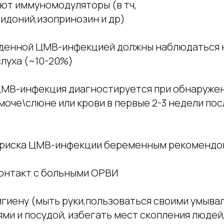
ют иммуномодуляторы (в тч,
идоний,изопринозин и др)
рожденной ЦМВ-инфекцией должны наблюдаться
слуха (~10-20%)
МВ-инфекция диагностируется при обнаруже
оче\слюне или крови в первые 2-3 недели пос
 риска ЦМВ-инфекции беременным рекомендо
контакт с больными ОРВИ
гигиену (мыть руки,пользоваться своими умыв
ми и посудой, избегать мест скопления людей