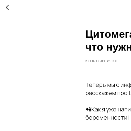
Цитомег
что нуж
2018-10-01 21:20
Теперь мы с ин
расскажем про
📲Как я уже на
беременности!