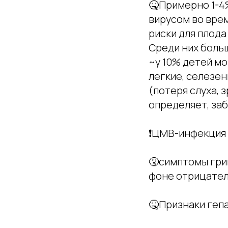
🤒Примерно 1-
вирусом во вре
риски для плод
Среди них боль
~у 10% детей мо
легкие, селезен
(потеря слуха, 
определяет, заб
❗ЦМВ-инфекция 
🤧симптомы гри
фоне отрицател
🤒Признаки гепа