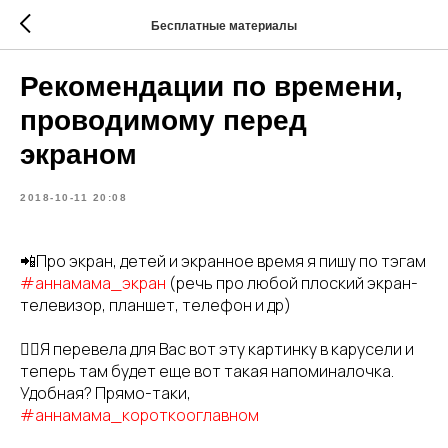
Бесплатные материалы
Рекомендации по времени,
проводимому перед
экраном
2018-10-11 20:08
📲Про экран, детей и экранное время я пишу по тэгам
#аннамама_экран
(речь про любой плоский экран-
телевизор, планшет, телефон и др)
👉🏻Я перевела для Вас вот эту картинку в карусели и
теперь там будет еще вот такая напоминалочка.
Удобная? Прямо-таки,
#аннамама_короткооглавном