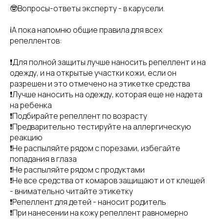
🤓Вопросы-ответы эксперту - в карусели.
ℹ️А пока напомню общие правила для всех
репеллентов:
❗️Для полной защиты лучше наносить репеллент и на
одежду, и на открытые участки кожи, если он
разрешен и это отмечено на этикетке средства
❗Лучше наносить на одежду, которая еще не надета
на ребенка
❗Подбирайте репеллент по возрасту
❗Предварительно тестируйте на аллергическую
реакцию
❗Не распыляйте рядом с порезами, избегайте
попадания в глаза
❗Не распыляйте рядом с продуктами
❗Не все средства от комаров защищают и от клещей
- внимательно читайте этикетку
❗Репеллент для детей - наносит родитель
❗При нанесении на кожу репеллент равномерно