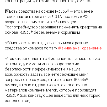
концентрация в детских репеллентах-до 8-10%
3️⃣Есть средства на основе IR3535®️ — это менее
токсичная альтернатива ДЭТА, поэтому в РФ
разрешены к применению с 3х месяцев.
Роспотребнадзор разрешает применять средства на
основе IR3535®️ беременным и кормящим.
✅У меня есть посты, где я сравнивала разные
средства от комаров по тэгу
#аннамама_сравнение
✅Так как репелленты с 3 месяцев появились только
в этом году и у меня много вопросов о их
безопасности и эффективности, я нашла
возможность задать все интересующие меня
вопросы по поводу средств на основе IR3535®️
руководителю отдела высокотехнологичных
материалов компании Merck, которые производят
IR3535®️ (как действующее вещество для некоторых
репеллентов).