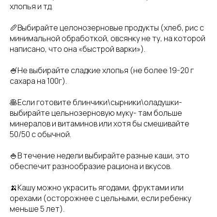
хлопья и тд.
🥖Выбирайте целонозерновые продукты (хлеб, рис с
минимальной обработкой, овсянку не ту, на которой
написано, что она «быстрой варки»).
🍧Не выбирайте сладкие хлопья (не более 19-20 г
сахара на 100г).
🥞Если готовите блинчики\сырники\оладушки-
выбирайте цельнозерновую муку- там больше
минералов и витаминов или хотя бы смешивайте
50/50 с обычной.
🍚В течение недели выбирайте разные каши, это
обеспечит разнообразие рациона и вкусов.
🍌Кашу можно украсить ягодами, фруктами или
орехами (осторожнее с цельными, если ребенку
меньше 5 лет).