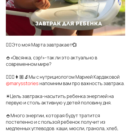
👆🏻Это моя Марта завтракает💞
🍚«Овсянка, сэр!»-так ли это актуально в
современном мире?
👩🏼‍⚕️👩🏼‍🔬Мы с нутрициологом Марией Кардаковой
@marysstories
напомним вам про важность завтрака.
☀Цель завтрака-насытить ребенка энергией на
первую и столь активную у детей половину дня.
🍚Много энергии, которая будут тратится
постепенно и с пользой ребенок получит из
медленных углеводов: каши, мюсли, гранола, хлеб,