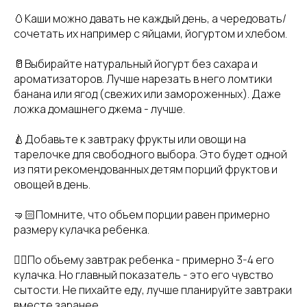
🥚Каши можно давать не каждый день, а чередовать/
сочетать их например с яйцами, йогуртом и хлебом.
🥛Выбирайте натуральный йогурт без сахара и
ароматизаторов. Лучше нарезать в него ломтики
банана или ягод (свежих или замороженных). Даже
ложка домашнего джема - лучше.
🍐Добавьте к завтраку фрукты или овощи на
тарелочке для свободного выбора. Это будет одной
из пяти рекомендованных детям порций фруктов и
овощей в день.
🤜🏻Помните, что объем порции равен примерно
размеру кулачка ребенка.
✊🏼По объему завтрак ребенка - примерно 3-4 его
кулачка. Но главный показатель - это его чувство
сытости. Не пихайте еду, лучше планируйте завтраки
вместе заранее.