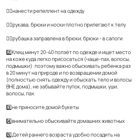
👉🏻нанести репеллент на одежду
👉🏻рукава, брюки и носки плотно прилегают к телу
👉🏻рубашка заправлена в брюки, брюки - в сапоги.
2️⃣Клещ минут 20-40 ползёт по одежде и ищет место
на коже куда легко присосаться (чаще-пах, волосы,
подмышки): поэтому важно обыскивать ребенка раз
в 20 минут на природе и по возвращении домой
(полностью снять одежду и обыскать тело и волосы
ВНЕ дома); не забывайте пупок, подмышки, уши,
волосы, пах.
3️⃣не приносите домой букеты
4️⃣внимательно обыскивайте домашних животных
5️⃣Детей раннего возраста удобно посадить на