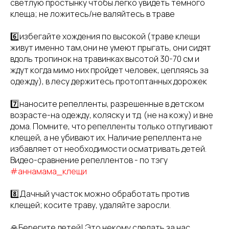
светлую простынку чтобы легко увидеть темного
клеща; не ложитесь/не валяйтесь в траве
6️⃣избегайте хождения по высокой (траве клещи
живут именно там,они не умеют прыгать, они сидят
вдоль тропинок на травинках высотой 30-70 см и
ждут когда мимо них пройдет человек, цепляясь за
одежду), в лесу держитесь протоптанных дорожек
7️⃣наносите репелленты, разрешенные в детском
возрасте-на одежду, коляску и тд. (не на кожу) и вне
дома. Помните, что репелленты только отпугивают
клещей, а не убивают их. Наличие репеллента не
избавляет от необходимости осматривать детей.
Видео-сравнение репеллентов - по тэгу
#аннамама_клещи
8️⃣Дачный участок можно обработать против
клещей; косите траву, удаляйте заросли.
🙏Берегите детей! Это некому сделать за нас.