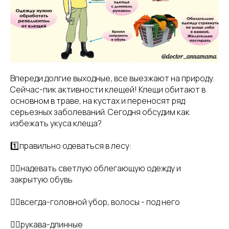
Впереди долгие выходные, все выезжают на природу.
Сейчас-пик активности клещей! Клещи обитают в
основном в траве, на кустах и переносят ряд
серьезных заболеваний. Сегодня обсудим как
избежать укуса клеща?
1️⃣правильно одеваться в лесу:
👉🏻надевать светлую облегающую одежду и
закрытую обувь
👉🏻всегда-головной убор, волосы - под него
👉🏻рукава-длинные