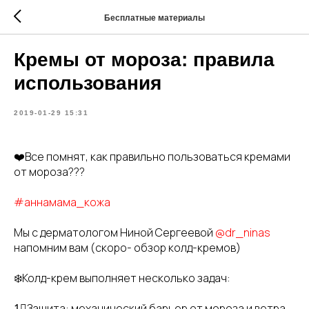
Бесплатные материалы
Кремы от мороза: правила
использования
2019-01-29 15:31
❤️Все помнят, как правильно пользоваться кремами
от мороза???
#аннамама_кожа
Мы с дерматологом Ниной Сергеевой
@dr_ninas
напомним вам (скоро- обзор колд-кремов)
❄️Колд-крем выполняет несколько задач:
1⃣Защита: механический барьер от мороза и ветра,