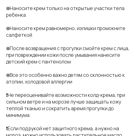
❄️Наносите крем только на открытые участки тела
ребенка
❄️Наносите крем равномерно, излишки промокните
салфеткой
❄️После возвращения с прогулки смойте крем с лица,
при повреждении кожи после умывания нанесите
детский крем с пантенолом
❄️Все это особенно важно детям со склонностью к
атопии, холодовой аллергии
❗Не переоценивайте возможности колд-крема, при
сильном ветре и на морозе лучше защищать кожу
теплой тканью и сократить время прогулки до
минимума.
❗️Если под рукой нет защитного крема, а нужно на
мороз, можно использовать растительное масло,