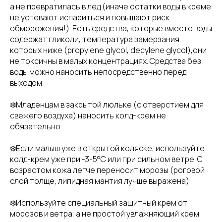
а не превратилась в лед (иначе остатки воды в креме
не успевают испариться и повышают риск
обморожения!). Есть средства, которые вместо воды
содержат гликоли, температура замерзания
которых ниже (propylene glycol, decylene glycol),они
не токсичны в малых концентрациях. Средства без
воды можно наносить непосредственно перед
выходом.
❄️Младенцам в закрытой люльке (с отверстием для
свежего воздуха) наносить колд-крем не
обязательно
❄️Если малыш уже в открытой коляске, используйте
колд-крем уже при -3-5°С или при сильном ветре. С
возрастом кожа легче переносит морозы (роговой
слой толще, липидная мантия лучше выражена)
❄️Используйте специальный защитный крем от
морозов и ветра, а не простой увлажняющий крем