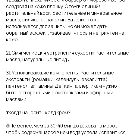
создавая на коже пленку. Это-пчелиный/
растительный воск, растительные и минеральное
масла, силиконы, ланолин. Вазелин тоже
используется для защиты, но он может дать
обратный эффект,«забивает» поры и неприятен на
коже.
2⃣Смягчение для устранения сухости. Растительные
масла, натуральные липиды.
3⃣Успокаивающие компоненты. Растительные
экстракты (ромашки, календулы, эвкалипта),
пантенол, витамины. Деткам-аллергикам нужно
быть осторожными с экстрактами и эфирными
маслами.
❓Когда наносить колд крем?
❄️Не менее, чем за 30-40 мин до выхода на мороз,
чтобы содержащаяся в нем вода успела испариться,