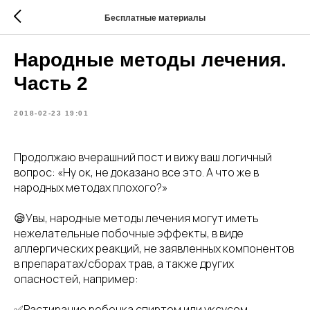
Бесплатные материалы
Народные методы лечения.
Часть 2
2018-02-23 19:01
Продолжаю вчерашний пост и вижу ваш логичный
вопрос: «Ну ок, не доказано все это. А что же в
народных методах плохого?»
😪Увы, народные методы лечения могут иметь
нежелательные побочные эффекты, в виде
аллергических реакций, не заявленных компонентов
в препаратах/сборах трав, а также других
опасностей, например:
✅Растирание ребенка спиртом или уксусом