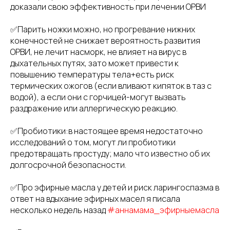
доказали свою эффективность при лечении ОРВИ
✅Парить ножки можно, но прогревание нижних
конечностей не снижает вероятность развития
ОРВИ, не лечит насморк, не влияет на вирус в
дыхательных путях, зато может привести к
повышению температуры тела+есть риск
термических ожогов (если вливают кипяток в таз с
водой), а если они с горчицей-могут вызвать
раздражение или аллергическую реакцию.
✅Пробиотики:в настоящее время недостаточно
исследований о том, могут ли пробиотики
предотвращать простуду; мало что известно об их
долгосрочной безопасности.
✅Про эфирные масла у детей и риск ларингоспазма в
ответ на вдыхание эфирных масел я писала
несколько недель назад
#аннамама_эфирныемасла