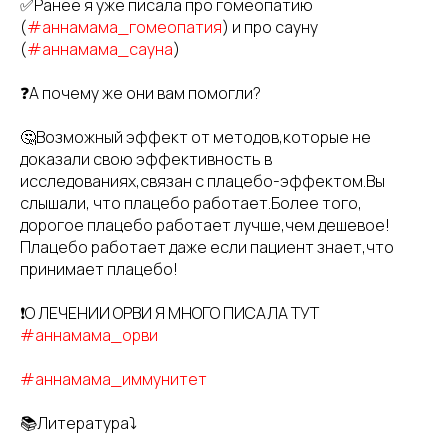
✅Ранее я уже писала про гомеопатию
(
#аннамама_гомеопатия
) и про сауну
(
#аннамама_сауна
)
❓А почему же они вам помогли?
🤔Возможный эффект от методов,которые не
доказали свою эффективность в
исследованиях,связан с плацебо-эффектом.Вы
слышали, что плацебо работает.Более того,
дорогое плацебо работает лучше,чем дешевое!
Плацебо работает даже если пациент знает,что
принимает плацебо!
❗️О ЛЕЧЕНИИ ОРВИ Я МНОГО ПИСАЛА ТУТ
#аннамама_орви
#аннамама_иммунитет
📚Литература⤵️