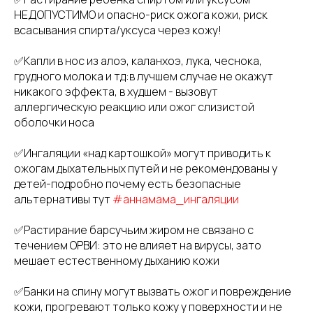
НЕДОПУСТИМО и опасно-риск ожога кожи, риск
всасывания спирта/уксуса через кожу!
✅Капли в нос из алоэ, каланхоэ, лука, чеснока,
грудного молока и тд:в лучшем случае не окажут
никакого эффекта, в худшем - вызовут
аллергическую реакцию или ожог слизистой
оболочки носа
✅Ингаляции «над картошкой» могут приводить к
ожогам дыхательных путей и не рекомендованы у
детей-подробно почему есть безопасные
альтернативы тут
#аннамама_ингаляции
✅Растирание барсучьим жиром не связано с
течением ОРВИ: это не влияет на вирусы, зато
мешает естественному дыханию кожи
✅Банки на спину могут вызвать ожог и повреждение
кожи, прогревают только кожу у поверхности и не