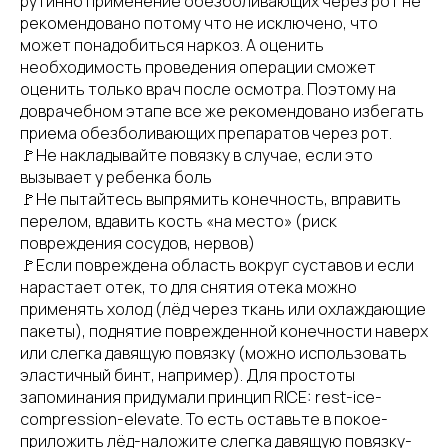
рутинно применение обезболивающих через рот не
рекомендовано потому что не исключено, что
может понадобиться наркоз. А оценить
необходимость проведения операции сможет
оценить только врач после осмотра. Поэтому на
доврачебном этапе все же рекомендовано избегать
приема обезболивающих препаратов через рот.
🚩Не накладывайте повязку в случае, если это
вызывает у ребенка боль
🚩Не пытайтесь выпрямить конечность, вправить
перелом, вдавить кость «на место» (риск
повреждения сосудов, нервов)
🚩Если повреждена область вокруг суставов и если
нарастает отек, то для снятия отека можно
применять холод (лёд через ткань или охлаждающие
пакеты), поднятие поврежденной конечности наверх
или слегка давящую повязку (можно использовать
эластичный бинт, например). Для простоты
запоминания придумали принцип RICE: rest-ice-
compression-elevate. То есть оставьте в покое-
приложить лёд-наложите слегка давящую повязку-