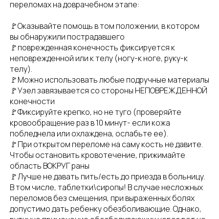
переломах на доврачебном этапе:
🚩Оказывайте помощь в том положении, в котором
вы обнаружили пострадавшего
🚩поврежденная конечность фиксируется к
неповрежденной или к телу (ногу-к ноге, руку-к
телу).
🚩Можно использовать любые подручные материалы
🚩Узел завязывается со стороны НЕПОВРЕЖДЕННОЙ
конечности
🚩Фиксируйте крепко, но не туго (проверяйте
кровообращение раз в 10 минут- если кожа
побледнела или охлаждена, ослабьте ее).
🚩При открытом переломе на саму кость не давите.
Чтобы остановить кровотечение, прижимайте
область ВОКРУГ раны
🚩Лучше не давать пить/есть до приезда в больницу.
В том числе, таблетки\сиропы! В случае несложных
переломов без смещения, при выраженных болях
допустимо дать ребенку обезболивающие. Однако,