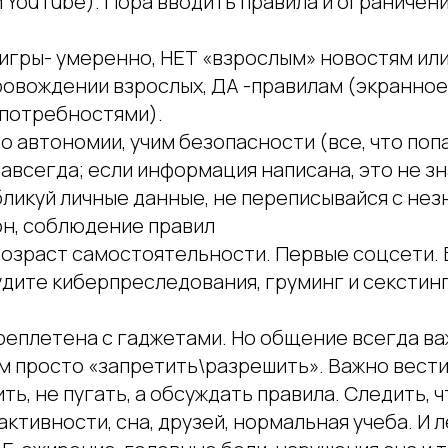
 YouTube). Пора вводить правила и ограничения
игры- умеренно, НЕТ «взрослым» новостям или
ровождении взрослых, ДА -правилам (экранное 
 потребностями).
ло автономии, учим безопасности (все, что попа
авсегда; если информация написана, это не зн
бликуй личные данные, не переписывайся с не
н, соблюдение правил
 возраст самостоятельности. Первые соцсети.
дите киберпреследования, груминг и секстинг
реплетена с гаджетами. Но общение всегда ва
ем просто «запретить\разрешить». Важно вест
ить, не пугать, а обсуждать правила. Следить, 
ктивности, сна, друзей, нормальная учеба. И 