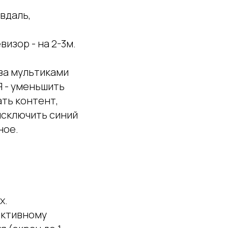
вдаль,
изор - на 2-3м.
 за мультиками
 - уменьшить
ать контент,
исключить синий
ное.
х.
активному