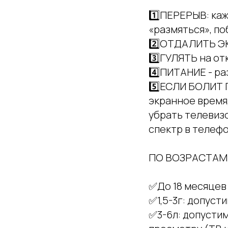
1️⃣ПЕРЕРЫВ: каж
«размяться», по
2️⃣ОТДАЛИТЬ ЭКР
3️⃣ГУЛЯТЬ на от
4️⃣ПИТАНИЕ - ра
5️⃣ЕСЛИ БОЛИТ
экранное время,
убрать телевизо
спектр в телефо
ПО ВОЗРАСТАМ
✅До 18 месяцев
✅1,5-3г: допуст
✅3-6л: допусти