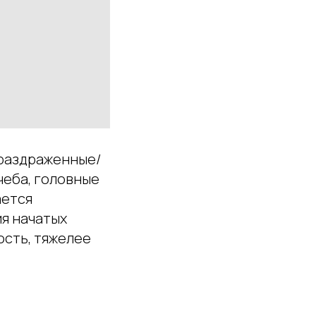
раздраженные/
чеба, головные
ается
я начатых
ость, тяжелее