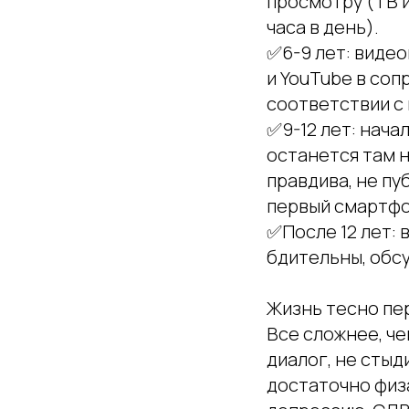
просмотру (ТВ и
часа в день).
✅6-9 лет: видео
и YouTube в соп
соответствии с
✅9-12 лет: нача
останется там н
правдива, не пу
первый смартфо
✅После 12 лет:
бдительны, обсу
Жизнь тесно пе
Все сложнее, ч
диалог, не стыд
достаточно физа