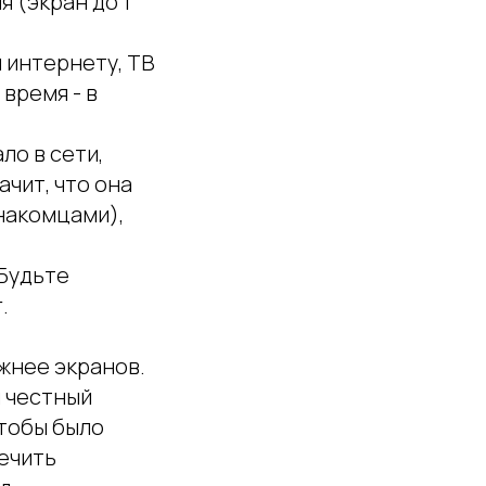
 (экран до 1
 интернету, ТВ
время - в
ло в сети,
ачит, что она
знакомцами),
 Будьте
.
жнее экранов.
и честный
чтобы было
лечить