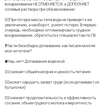
вскармливание НЕ ОТМЕНЯЕТСЯ, а ДОПОЛНЯЕТ
солевые растворы при обезвоживании.
👉🏻При потере массы тела вода не приведет к ее
увеличению, а наоборот, усилит потерю. В первую
очередь, необходимо оптимизировать грудное
вскармливание, обратиться к специалистам по ГВ.
❓Так ли безобидно допаивание, как писали многие
мои читатели?
⛔️Увы, нет! Допаивание водичкой:
👉🏻снижает общий калораж и ценность питания
👉🏻может нарушить захват груди (если допаивают из
бутылочки)
👉🏻снижает продолжительность и эффективность
сосания, объем грудного молока и вероятность