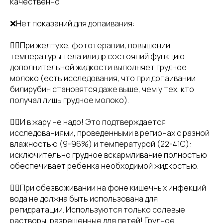
качественно
❌Нет показаний для допаивания:
👉🏻При желтухе, фототерапии, повышении
температуры тела или др состояний функцию
дополнительной жидкости выполняет грудное
молоко (есть исследования, что при допаивании
билирубин становятся даже выше, чем у тех, кто
получал лишь грудное молоко).
👉🏻И в жару не надо! Это подтверждается
исследованиями, проведенными в регионах с разной
влажностью (9-96%) и температурой (22-41C):
исключительно грудное вскармливание полностью
обеспечивает ребенка необходимой жидкостью.
👉🏻При обезвоживании на фоне кишечных инфекций
вода не должна быть использована для
регидратации. Используются только солевые
растворы, разрешенные для детей! Грудное