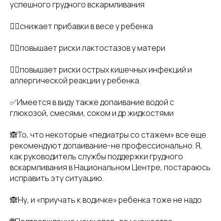
успешного грудного вскармливания
👉🏻снижает прибавки в весе у ребенка
👉🏻повышает риски лактостазов у матери
👉🏻повышает риски острых кишечных инфекций и
аллергической реакции у ребенка.
✅Имеется в виду также допаивание водой с
глюкозой, смесями, соком и др.жидкостями
🙈То, что некоторые «педиатры со стажем» все еще
рекомендуют допаивание-не профессионально. Я,
как руководитель службы поддержки грудного
вскармливания в Национальном Центре, постараюсь
исправить эту ситуацию.
🙈Ну, и «приучать к водичке» ребенка тоже не надо