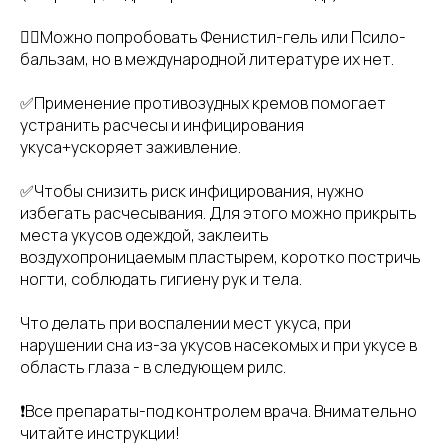
👉🏻Можно попробовать Фенистил-гель или Псило-
бальзам, но в международной литературе их нет.
✅Применение противозудных кремов помогает
устранить расчесы и инфицирования
укуса+ускоряет заживление.
✅Чтобы снизить риск инфицирования, нужно
избегать расчесывания. Для этого можно прикрыть
места укусов одеждой, заклеить
воздухопроницаемым пластырем, коротко постричь
ногти, соблюдать гигиену рук и тела.
Что делать при воспалении мест укуса, при
нарушении сна из-за укусов насекомых и при укусе в
область глаза - в следующем рилс.
❗️Все препараты-под контролем врача. Внимательно
читайте инструкции!