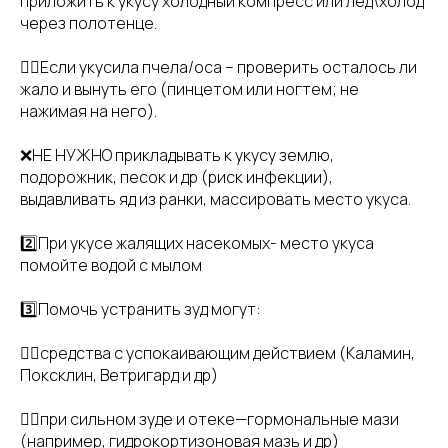
приложить к укусу холодный компресс или лед\холод
через полотенце.
👉🏻Если укусила пчела/оса – проверить осталось ли
жало и вынуть его (пинцетом или ногтем; не
нажимая на него).
❌НЕ НУЖНО прикладывать к укусу землю,
подорожник, песок и др (риск инфекции),
выдавливать яд из ранки, массировать место укуса.
2️⃣При укусе жалящих насекомых- место укуса
помойте водой с мылом
3️⃣Помочь устранить зуд могут:
👉🏻средства с успокаивающим действием (Каламин,
Поксклин, Ветригард и др)
👉🏻при сильном зуде и отеке—гормональные мази
(например, гидрокортизоновая мазь и др)