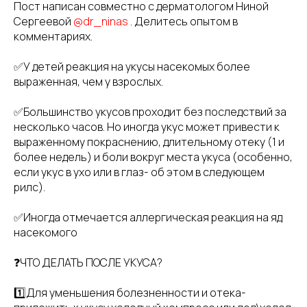
Пост написан совместно с дерматологом Ниной
Сергеевой
@dr_ninas
. Делитесь опытом в
комментариях.
✅У детей реакция на укусы насекомых более
выраженная, чем у взрослых.
✅Большинство укусов проходит без последствий за
несколько часов. Но иногда укус может привести к
выраженному покраснению, длительному отеку (1 и
более недель) и боли вокруг места укуса (особенно,
если укус в ухо или в глаз- об этом в следующем
рилс).
✅Иногда отмечается аллергическая реакция на яд
насекомого
❓ЧТО ДЕЛАТЬ ПОСЛЕ УКУСА?
1️⃣Для уменьшения болезненности и отека-