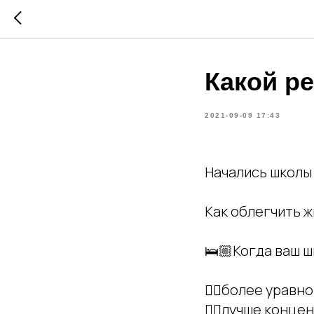
Какой р
2021-09-09 17:43
Начались школы 
Как облегчить ж
🛌🏼Когда ваш ш
👌🏻более урав
👌🏻лучше конц