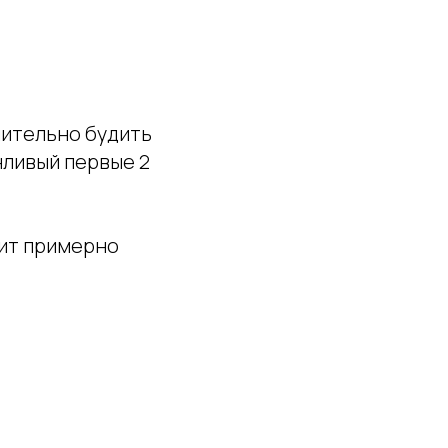
чительно будить
нливый первые 2
дит примерно