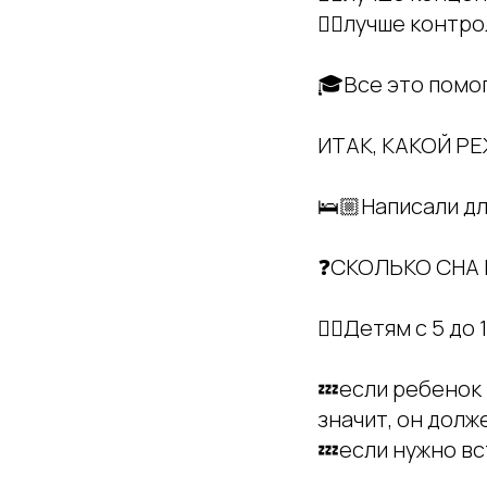
👌🏻лучше контр
🎓Все это помо
ИТАК, КАКОЙ Р
🛌🏼Написали д
❓СКОЛЬКО СНА 
👉🏻Детям с 5 до 
💤если ребенок п
значит, он долже
💤если нужно вс