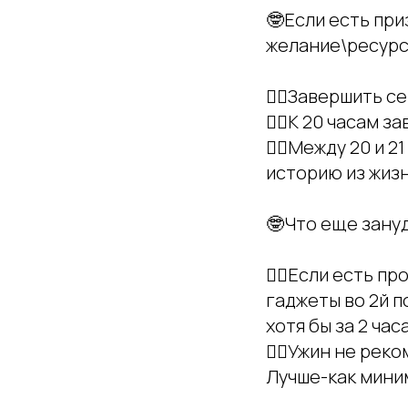
🤓Если есть при
желание\ресурс
👉🏻Завершить се
👉🏻К 20 часам 
👉🏻Между 20 и 
историю из жиз
🤓Что еще зану
👉🏻Если есть п
гаджеты во 2й п
хотя бы за 2 час
👉🏻Ужин не ре
Лучше-как миним