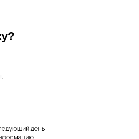
ку?
.
следующий день
 информацию