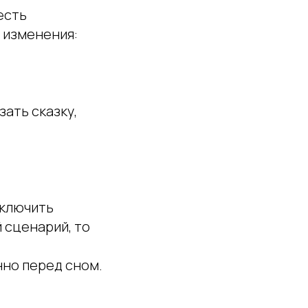
есть
 изменения:
зать сказку,
сключить
й сценарий, то
нно перед сном.