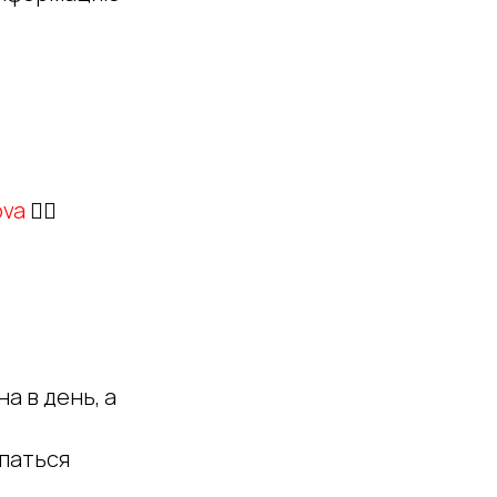
ova
👇🏻
а в день, а
спаться