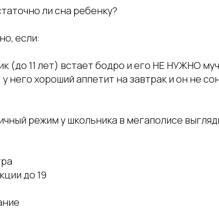
статочно ли сна ребенку?
но, если:
к (до 11 лет) встает бодро и его НЕ НУЖНО му
 у него хороший аппетит на завтрак и он не со
пичный режим у школьника в мегаполисе выгля
тра
екции до 19
пание