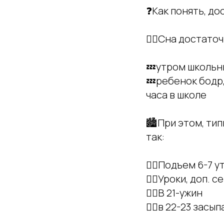
❓Как понять, до
👉🏻Сна достаточ
💤утром школьни
💤ребенок бодр,
часа в школе
🏙️При этом, ти
так:
👉🏻Подъем 6-7 у
👉🏻Уроки, доп. с
👉🏻В 21-ужин
👉🏻в 22-23 засы