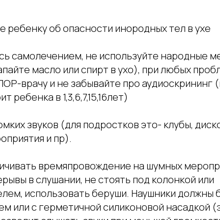
е ребенку об опасности инородных тел в ухе
есь самолечением, не используйте народные м
апайте масло или спирт в ухо), при любых проб
ОР-врачу и не забывайте про аудиоскрининг (
 ребенка в 1,3,6,7,15,16лет)
омких звуков (для подростков это- клубы, диск
оприятия и пр).
ичивать времяпровождение на шумных меропр
рывы в слушании, не стоять под колонкой или
лем, использовать беруши. Наушники должны 
м или с герметичной силиконовой насадкой (