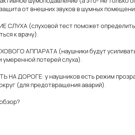
 активное шумоподавление (а это- не только 
 защита от внешних звуков в шумных помещени
Е СЛУХА (слуховой тест поможет определить 
ься к врачу).
ХОВОГО АППАРАТА (наушники будут усиливать 
и умеренной потерей слуха).
Ь НА ДОРОГЕ: у наушников есть режим прозра
округ (для предотвращения аварий).
й обзор?