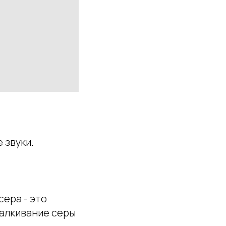
 звуки.
сера - это
талкивание серы