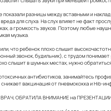
позволит слышать звуки при меньшей громкост
е показали разницы между вставными и накла
 вреда для слуха. На слух влияет не факт прос
ках, а громкость звуков. Поэтому любые наушн
мкая музыка.
тили, что ребенок плохо слышит высокочастотн
онный звонок, будильник), с трудом понимает
охо слышит в шумных местах, нужно обратитьс
тотоксичных антибиотиков, занимайтесь профи
 снижает вакцинация от пневмококка и Hib-ин
К ВРАЧ, ОБРАТИЛА ВНИМАНИЕ на ПРЕЗЕНТАЦИИ