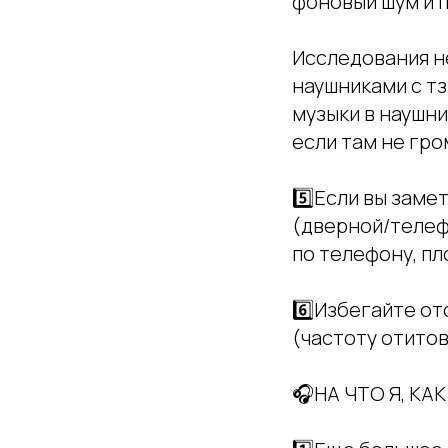
фоновый шум и 
Исследования н
наушниками с тз
музыки в наушни
если там не гро
5️⃣Если вы заме
(дверной/телеф
по телефону, пл
6️⃣Избегайте о
(частоту отитов
🎧НА ЧТО Я, КА