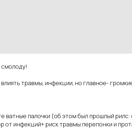
 смолоду!
т влиять травмы, инфекции, но главное- громкие
те ватные палочки (об этом был прошлый рилс: 
р от инфекций+ риск травмы перепонки и про