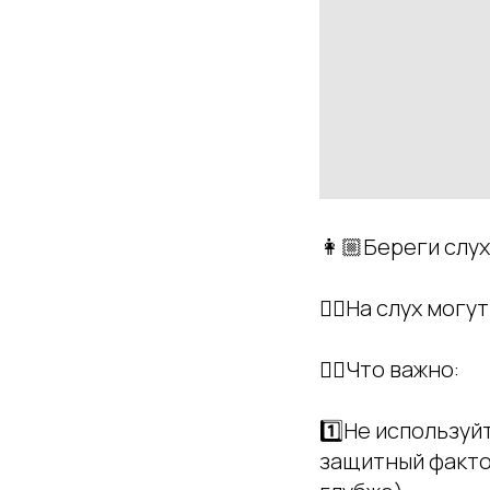
👩🏼Береги слух
👂🏻На слух могу
👂🏻Что важно:
1️⃣Не используй
защитный факто