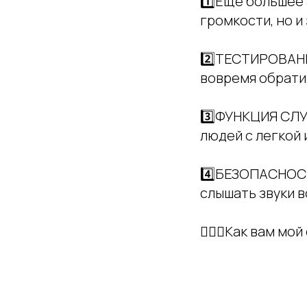
1️⃣Еще большее
громкости, но и
2️⃣ТЕСТИРОВАНИ
вовремя обратит
3️⃣ФУНКЦИЯ СЛУ
людей с легкой 
4️⃣БЕЗОПАСНОСТ
слышать звуки в
👩🏼‍⚕️Как вам мо