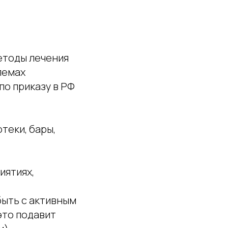
етоды лечения
лемах
по приказу в РФ
отеки, бары,
иятиях,
быть с активным
это подавит