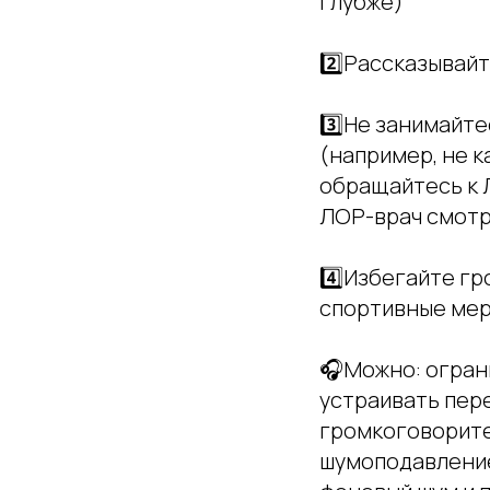
глубже)
2️⃣Рассказывайт
3️⃣Не занимайт
(например, не к
обращайтесь к Л
ЛОР-врач смотрит
4️⃣Избегайте гр
спортивные мер
🎧Можно: огран
устраивать пере
громкоговорите
шумоподавление