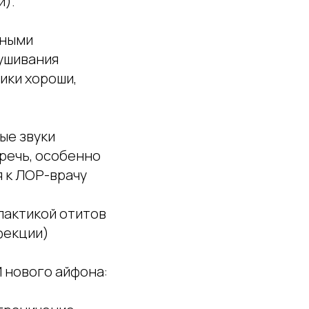
и).
дными
лушивания
ики хороши,
ые звуки
 речь, особенно
я к ЛОР-врачу
лактикой отитов
фекции)
 нового айфона: