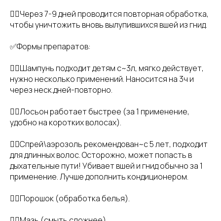
👉🏻Через 7-9 дней проводится повторная обработка,
чтобы уничтожить вновь вылупившихся вшей из гнид.
✅Формы препаратов:
👉🏻Шампунь подходит детям с~3л, мягко действует,
нужно несколько применений. Наносится на 3ч и
через неск.дней-повторно.
👉🏻Лосьон работает быстрее (за 1 применение,
удобно на коротких волосах).
👉🏻Спрей\аэрозоль рекомендован~с 5 лет, подходит
для длинных волос. Осторожно, может попасть в
дыхательные пути! Убивает вшей и гнид обычно за 1
применение. Лучше дополнить кондиционером.
👉🏻Порошок (обработка белья).
👉🏻Мазь (смыть сложнее).