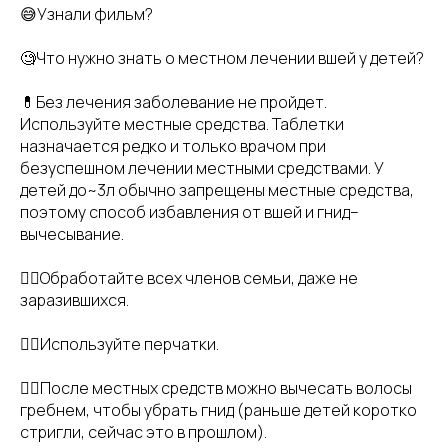
😅Узнали фильм?
🧐Что нужно знать о местном лечении вшей у детей?
💊Без лечения заболевание не пройдет.
Используйте местные средства. Таблетки
назначается редко и только врачом при
безуспешном лечении местными средствами. У
детей до~3л обычно запрещены местные средства,
поэтому способ избавления от вшей и гнид–
вычесывание.
👉🏻Обработайте всех членов семьи, даже не
заразившихся.
👉🏻Используйте перчатки.
👉🏻После местных средств можно вычесать волосы
гребнем, чтобы убрать гнид (раньше детей коротко
стригли, сейчас это в прошлом).