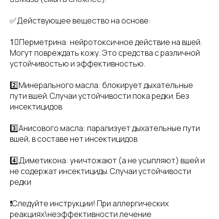
✅Действующее вещество на основе:
1⃣Перметрина: нейротоксичное действие на вшей.
Могут повреждать кожу. Это средства с различной
устойчивостью и эффективностью.
2️⃣Минерального масла: блокирует дыхательные
пути вшей. Случаи устойчивости пока редки. Без
инсектицидов
3️⃣Анисового масла: парализует дыхательные пути
вшей, в составе нет инсектицидов
4️⃣Диметикона: уничтожают (а не усыпляют) вшей и
не содержат инсектициды. Случаи устойчивости
редки
❗Следуйте инструкции! При аллергических
реакциях\неэффективности лечение