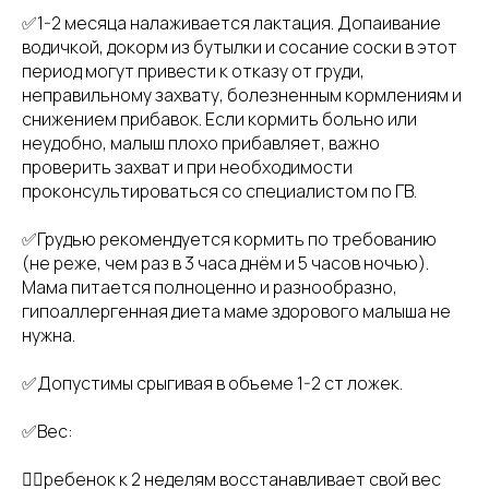
✅1-2 месяца налаживается лактация. Допаивание
водичкой, докорм из бутылки и сосание соски в этот
период могут привести к отказу от груди,
неправильному захвату, болезненным кормлениям и
снижением прибавок. Если кормить больно или
неудобно, малыш плохо прибавляет, важно
проверить захват и при необходимости
проконсультироваться со специалистом по ГВ.
✅Грудью рекомендуется кормить по требованию
(не реже, чем раз в 3 часа днём и 5 часов ночью).
Мама питается полноценно и разнообразно,
гипоаллергенная диета маме здорового малыша не
нужна.
✅Допустимы срыгивая в объеме 1-2 ст ложек.
✅Вес:
👉🏻ребенок к 2 неделям восстанавливает свой вес