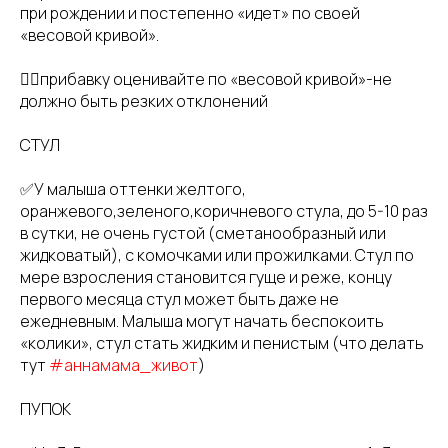
при рождении и постепенно «идет» по своей
«весовой кривой».
👉🏻прибавку оценивайте по «весовой кривой»-не
должно быть резких отклонений
СТУЛ
✅У малыша оттенки желтого,
оранжевого,зеленого,коричневого стула, до 5-10 раз
в сутки, не очень густой (сметанообразный или
жидковатый), с комочками или прожилками. Стул по
мере взросления становится гуще и реже, концу
первого месяца стул может быть даже не
ежедневным. Малыша могут начать беспокоить
«колики», стул стать жидким и пенистым (что делать
тут
#аннамама_живот
)
ПУПОК