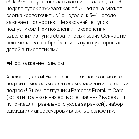
✅На 3-5 сж пуповина засыхает и отпадает,на 1–3
неделе пупок заживает как обычная рана. Может
слегка кровоточить в 1ю неделю, к 3–4 неделе
заживает полностью. Не закрывайте пупок
подгузником. При появлении покраснения,
выделений из пупка обратитесь к врачу. Сейчас не
рекомендовано обрабатывать пупок у здоровых
детей антисептиками.
📲Продолжение-следом!
А пока-подарки! Вместо цветов и шариков можно
подарить молодым родителям красивый и полезный
подарок! В нем: подгузники Pampers Premium Care
(кстати, только в них есть специальный вырез для
пупочка для правильного ухода за ранкой), набор
одежды или аксессуаров и влажные салфетки.