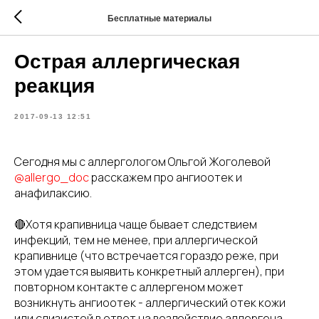
Бесплатные материалы
Острая аллергическая
реакция
2017-09-13 12:51
Сегодня мы с аллергологом Ольгой Жоголевой
@allergo_doc
расскажем про ангиоотек и
анафилаксию.
🔴Хотя крапивница чаще бывает следствием
инфекций, тем не менее, при аллергической
крапивнице (что встречается гораздо реже, при
этом удается выявить конкретный аллерген), при
повторном контакте с аллергеном может
возникнуть ангиоотек - аллергический отек кожи
или слизистой в ответ на воздействие аллергена.