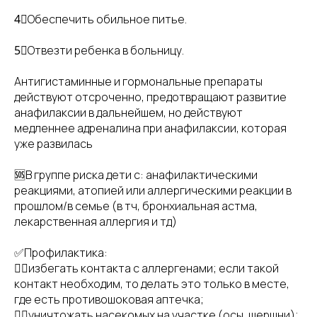
4⃣Обеспечить обильное питье.
5⃣Отвезти ребенка в больницу.
Антигистаминные и гормональные препараты
действуют отсроченно, предотвращают развитие
анафилаксии в дальнейшем, но действуют
медленнее адреналина при анафилаксии, которая
уже развилась
🆘В группе риска дети с: анафилактическими
реакциями, атопией или аллергическими реакции в
прошлом/в семье (в тч, бронхиальная астма,
лекарственная аллергия и тд)
✅Профилактика:
👉🏻избегать контакта с аллергенами; если такой
контакт необходим, то делать это только в месте,
где есть противошоковая аптечка;
👉🏻уничтожать насекомых на участке (осы, шершни);