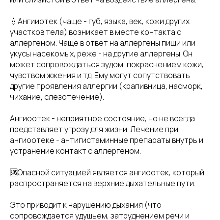
💧Ангииотек (чаще - губ, языка, век, кожи других
участков тела) возникает в месте контакта с
аллергеном. Чаще в ответ на аллергены пищи или
укусы насекомых, реже - на другие аллергены. Он
может сопровождаться зудом, покраснением кожи,
чувством жжения и тд. Ему могут сопутствовать
другие проявления аллергии (крапивница, насморк,
чихание, слезотечение).
Ангиоотек - неприятное состояние, но не всегда
представляет угрозу для жизни. Лечение при
ангиоотеке - антигистаминные препараты внутрь и
устранение контакт с аллергеном.
🆘Опасной ситуацией является ангиоотек, который
распространяется на верхние дыхательные пути.
Это приводит к нарушению дыхания (что
сопровождается удушьем, затруднением речи и