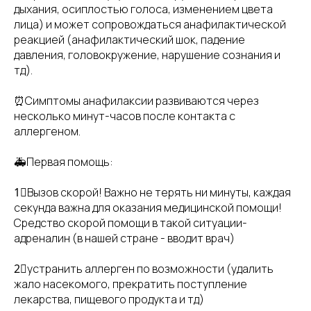
дыхания, осиплостью голоса, изменением цвета
лица) и может сопровождаться анафилактической
реакцией (анафилактический шок, падение
давления, головокружение, нарушение сознания и
тд).
⏰Симптомы анафилаксии развиваются через
несколько минут-часов после контакта с
аллергеном.
🚑Первая помощь:
1⃣Вызов скорой! Важно не терять ни минуты, каждая
секунда важна для оказания медицинской помощи!
Средство скорой помощи в такой ситуации-
адреналин (в нашей стране - вводит врач)
2⃣устранить аллерген по возможности (удалить
жало насекомого, прекратить поступление
лекарства, пищевого продукта и тд)