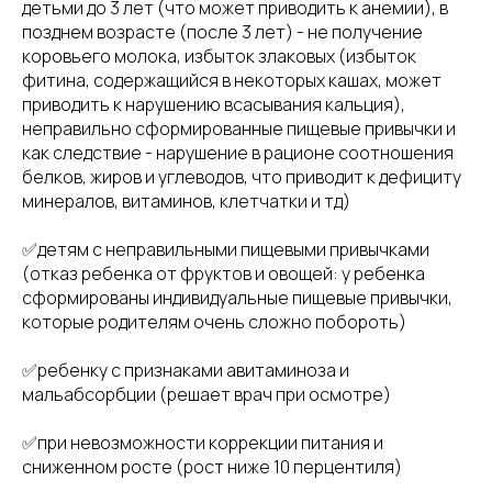
детьми до 3 лет (что может приводить к анемии), в
позднем возрасте (после 3 лет) - не получение
коровьего молока, избыток злаковых (избыток
фитина, содержащийся в некоторых кашах, может
приводить к нарушению всасывания кальция),
неправильно сформированные пищевые привычки и
как следствие - нарушение в рационе соотношения
белков, жиров и углеводов, что приводит к дефициту
минералов, витаминов, клетчатки и тд)
✅детям с неправильными пищевыми привычками
(отказ ребенка от фруктов и овощей: у ребенка
сформированы индивидуальные пищевые привычки,
которые родителям очень сложно побороть)
✅ребенку с признаками авитаминоза и
мальабсорбции (решает врач при осмотре)
✅при невозможности коррекции питания и
сниженном росте (рост ниже 10 перцентиля)