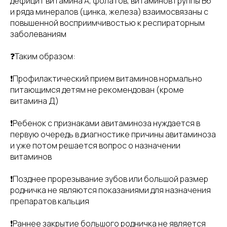
дефицит витамина А, фолатов, витаминов группы В6
и ряда минералов (цинка, железа) взаимосвязаны с
повышенной восприимчивостью к респираторным
заболеваниям
❓Таким образом:
❗️Профилактический прием витаминов нормально
питающимся детям не рекомендован (кроме
витамина Д)
❗️Ребенок с признаками авитаминоза нуждается в
первую очередь в диагностике причины авитаминоза
и уже потом решается вопрос о назначении
витаминов
❗️Позднее прорезывание зубов или большой размер
родничка не являются показаниями для назначения
препаратов кальция
❗️Раннее закрытие большого родничка не является