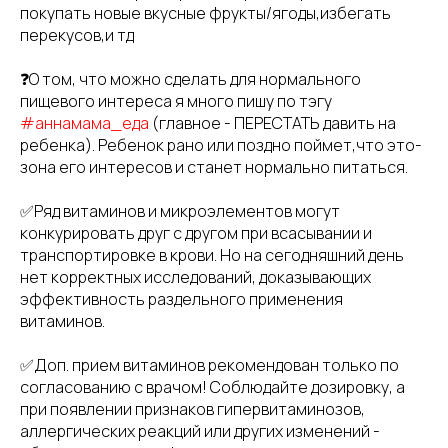
покупать новые вкусные фрукты/ягоды,избегать
перекусов,и тд
❓О том, что можно сделать для нормального
пищевого интереса я много пишу по тэгу
#аннамама_еда
(главное - ПЕРЕСТАТЬ давить на
ребенка). Ребенок рано или поздно поймет,что это-
зона его интересов и станет нормально питаться.
✅Ряд витаминов и микроэлементов могут
конкурировать друг с другом при всасывании и
транспортировке в крови. Но на сегодняшний день
нет корректных исследований, доказывающих
эффективность раздельного применения
витаминов.
✅Доп. прием витаминов рекомендован только по
согласованию с врачом! Соблюдайте дозировку, а
при появлении признаков гипервитаминозов,
аллергических реакций или других изменений -