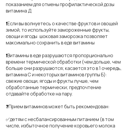
показанием для отмены профилактической дозы
витамина Д
❗️Если вы волнуетесь о качестве фруктов и овощей
зимой, то используйте замороженные фрукты,
овощи и ягоды: шоковая заморозка позволяет
максимально сохранить в еде витамины
❗️Витамины в еде разрушаются пропорционально
времени термической обработки (чем дольше, чем
больше они разрушаются; касается это в 1 очередь,
витамина С и некоторых витаминов группы Б):
свежие овощи, ягоды и фрукты лучше, чем
обработанные термически; предпочтение
отдавайте обработке на пару.
❓Прием витаминов может быть рекомендован:
✅детям с несбалансированным питанием (в том
числе, избыточное получение коровьего молока