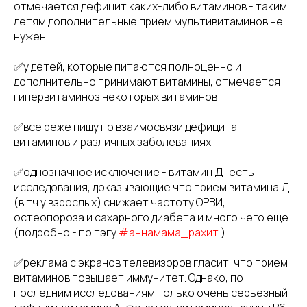
отмечается дефицит каких-либо витаминов - таким
детям дополнительные прием мультивитаминов не
нужен
✅у детей, которые питаются полноценно и
дополнительно принимают витамины, отмечается
гипервитаминоз некоторых витаминов
✅все реже пишут о взаимосвязи дефицита
витаминов и различных заболеваниях
✅однозначное исключение - витамин Д: есть
исследования, доказывающие что прием витамина Д
(в тч у взрослых) снижает частоту ОРВИ,
остеопороза и сахарного диабета и много чего еще
(подробно - по тэгу
#аннамама_рахит
)
✅реклама с экранов телевизоров гласит, что прием
витаминов повышает иммунитет. Однако, по
последним исследованиям только очень серьезный