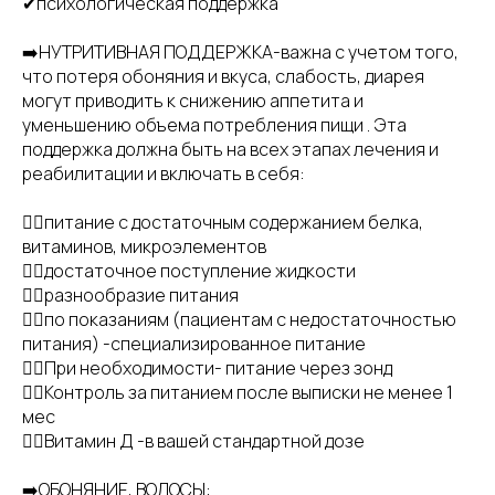
✔психологическая поддержка
➡️НУТРИТИВНАЯ ПОДДЕРЖКА-важна с учетом того,
что потеря обоняния и вкуса, слабость, диарея
могут приводить к снижению аппетита и
уменьшению объема потребления пищи . Эта
поддержка должна быть на всех этапах лечения и
реабилитации и включать в себя:
👉🏻питание с достаточным содержанием белка,
витаминов, микроэлементов
👉🏻достаточное поступление жидкости
👉🏻разнообразие питания
👉🏻по показаниям (пациентам с недостаточностью
питания) -специализированное питание
👉🏻При необходимости- питание через зонд
👉🏻Контроль за питанием после выписки не менее 1
мес
👉🏻Витамин Д -в вашей стандартной дозе
➡️ОБОНЯНИЕ, ВОЛОСЫ: