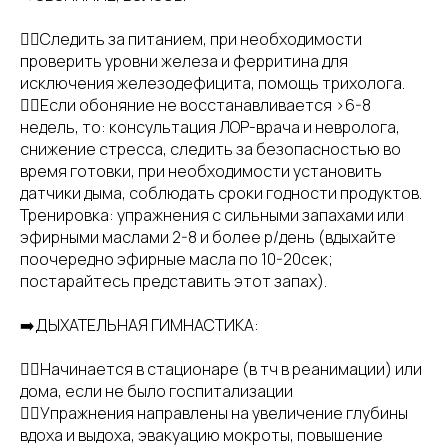
👉🏻Следить за питанием, при необходимости
проверить уровни железа и ферритина для
исключения железодефицита, помощь трихолога.
👉🏻Если обоняние не восстанавливается >6-8
недель, то: консультация ЛОР-врача и невролога,
снижение стресса, следить за безопасностью во
время готовки, при необходимости установить
датчики дыма, соблюдать сроки годности продуктов.
Тренировка: упражнения с сильными запахами или
эфирными маслами 2-8 и более р/день (вдыхайте
поочередно эфирные масла по 10-20сек;
постарайтесь представить этот запах).
➡️ДЫХАТЕЛЬНАЯ ГИМНАСТИКА:
👉🏻Начинается в стационаре (в тч в реанимации) или
дома, если не было госпитализации
👉🏻Упражнения направлены на увеличение глубины
вдоха и выдоха, эвакуацию мокроты, повышение