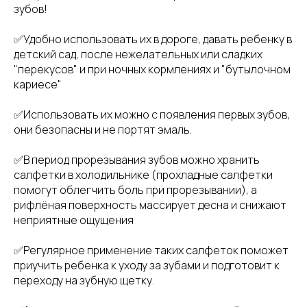
зубов!
✅Удобно использовать их в дороге, давать ребенку в
детский сад, после нежелательных или сладких
"перекусов" и при ночных кормлениях и "бутылочном
кариесе"
✅Использовать их можно с появления первых зубов,
они безопасны и не портят эмаль.
✅В период прорезывания зубов можно хранить
салфетки в холодильнике (прохладные салфетки
помогут облегчить боль при прорезывании), а
рифлёная поверхность массирует десна и снижают
неприятные ощущения
✅Регулярное применение таких салфеток поможет
приучить ребенка к уходу за зубами и подготовит к
переходу на зубную щетку.