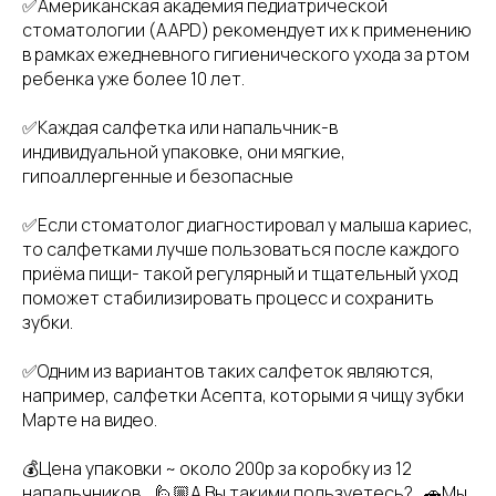
✅Американская академия педиатрической
стоматологии (AAPD) рекомендует их к применению
в рамках ежедневного гигиенического ухода за ртом
ребенка уже более 10 лет.
✅Каждая салфетка или напальчник-в
индивидуальной упаковке, они мягкие,
гипоаллергенные и безопасные
✅Если стоматолог диагностировал у малыша кариес,
то салфетками лучше пользоваться после каждого
приёма пищи- такой регулярный и тщательный уход
поможет стабилизировать процесс и сохранить
зубки.
✅Одним из вариантов таких салфеток являются,
например, салфетки Асепта, которыми я чищу зубки
Марте на видео.
💰Цена упаковки ~ около 200р за коробку из 12
напальчников. 🙋🏼А Вы такими пользуетесь? 🚗Мы