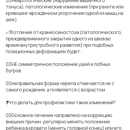
👉🏻Неврологические (нарушение мышечного
тонуса), патологические изменения (при рахите или
кривошее-врожденном укорочении одной из мышц на
шее)
✅В отличие от краниосиностоза (патологического,
преждевременного закрытия одного из швов во
время внутриутробного развития) при подобных
позиционных деформациях будет:
👉🏻НЕ симметричное положение ушей и лобных
бугров
👉🏻неправильная форма черепа отмечается не с
самого рождения, а появляется с возрастом
❓Что делать для профилактики таких изменений?
👉🏻Основное лечение направлено на коррекцию
внешних причин: регулярно менять положение
ребенка в кровати (менять головной конец) или его