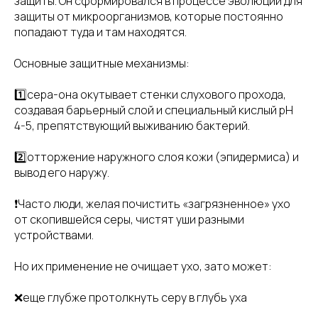
защиты. Он сформировался в процессе эволюции для
защиты от микроорганизмов, которые постоянно
попадают туда и там находятся.
Основные защитные механизмы:
1️⃣сера-она окутывает стенки слухового прохода,
создавая барьерный слой и специальный кислый рН
4-5, препятствующий выживанию бактерий.
2️⃣отторжение наружного слоя кожи (эпидермиса) и
вывод его наружу.
❗Часто люди, желая почистить «загрязненное» ухо
от скопившейся серы, чистят уши разными
устройствами.
Но их применение не очищает ухо, зато может:
❌еще глубже протолкнуть серу в глубь уха