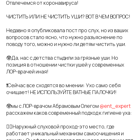
Отвлечемся от коронавируса!
ЧИСТИТЬ ИЛИ НЕ ЧИСТИТЬ УШИ? ВОТ В ЧЕМ ВОПРОС!
Недавно я опубликовала пост про слух, но из ваших
вопросов стало ясно, что нужно разъяснение по
поводу того, можно и нужно ли детям чистить уши.
🤓Да, нас с детства стыдили за грязные уши. Но
позиция в отношении чистки ушей у современных
ЛОР-врачей иная!
❗Сейчас все сходятся во мнении: Ухо само себя
очищает! НЕ ИСПОЛЬЗУЙТЕ ВАТНЫЕ ПАЛОЧКИ!
🤓мы с ЛОР-врачом Абрамовым Олегом
@ent_expert
расскажем каков современный подход к гигиене уха:
👉🏻Наружный слуховой проход-это место, где
работает уникальный механизм самоочищения и