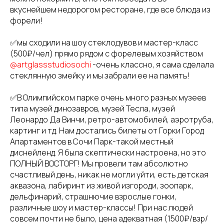
вкуснейшем недорогом ресторане, где все блюда из
форели!
✅мы сходили на шоу стеклодувов и мастер-класс
(500₽/чел) прямо рядом с форелевым хозяйством
@artglassstudiosochi
-очень классно, я сама сделала
стеклянную змейку и мы забрали ее на память!
✅В Олимпийском парке очень много разных музеев
типа музей динозавров, музей Тесла, музей
Леонардо Да Винчи, ретро-автомобилей, аэротруба,
картинг и тд. Нам достались билеты от Горки Город
Апартаментов в Сочи Парк-такой местный
диснейленд. Я была скептически настроена, но это
ПОЛНЫЙ ВОСТОРГ! Мы провели там абсолютно
счастливый день, никак не могли уйти, есть детская
аквазона, лабиринт из живой изгороди, зоопарк,
дельфинарий, страшнючие взрослые гонки,
различные шоу и мастер-классы! При нас людей
совсем почти не было, цена адекватная (1500₽/взр/