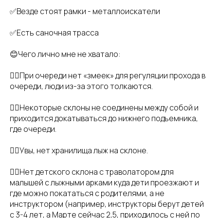
✅Везде стоят рамки - металлоискатели
✅Есть саночная трасса
😊Чего лично мне не хватало:
👉🏻При очереди нет «змеек» для регуляции прохода в
очереди, люди из-за этого толкаются.
👉🏻Некоторые склоны не соединены между собой и
приходится докатываться до нижнего подъемника,
где очереди.
👉🏻Увы, нет хранилища лыж на склоне.
👉🏻Нет детского склона с траволатором для
малышей с лыжными арками куда дети проезжают и
где можно покататься с родителями, а не
инструктором (например, инструкторы берут детей
с 3-4 лет, а Марте сейчас 2,5, приходилось с ней по