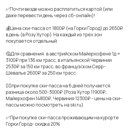
✅Почти везде можно расплатиться картой (или
даже перевести день через сб-онлайн)!
💰Цена ски-пасса от 1800₽ (на Горки Город) до 2650₽
в день (в Розу Хутор). На каждый из трех зон
покупается отдельный.
🤔Для сравнения: в австрийском Майерхофене 1д =
3100₽ при 136 км трасс, в итальянской Червинии
2530₽ за 150 км трасс, во французском Серр-
Шевалье 2600₽ за 250 км трасс
👉🏻при покупке ски-пасса на 6 дней получается
разница около 500-3000₽ (Роза Хутор 11900₽,
Майерхофен 14800₽, Червиния 12300₽ - цены на ски-
пассы можно посмотреть на ski.ru).
✅При покупке ски-пасса проживающим на курорте
Горки Город- скидка 20%