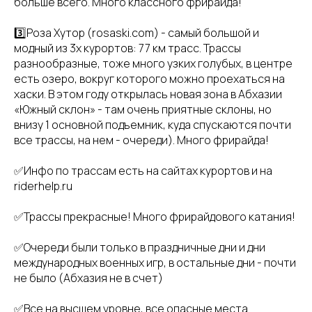
больше всего. Много классного фрирайда!
3️⃣Роза Хутор (rosaski.com) - самый большой и
модный из 3х курортов: 77 км трасс. Трассы
разнообразные, тоже много узких голубых, в центре
есть озеро, вокруг которого можно проехаться на
хаски. В этом году открылась новая зона в Абхазии
«Южный склон» - там очень приятные склоны, но
внизу 1 основной подъемник, куда спускаются почти
все трассы, на нем - очереди). Много фрирайда!
✅Инфо по трассам есть на сайтах курортов и на
riderhelp.ru
✅Трассы прекрасные! Много фрирайдового катания!
✅Очереди были только в праздничные дни и дни
международных военных игр, в остальные дни - почти
не было (Абхазия не в счет)
✅Все на высшем уровне, все опасные места