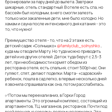
бронировали за пару дней до вылета. Завтраки
шикарные, отель стандартный. В отеле есть спа, но
бассейн был холодным, в него смогли залезть
только мои закаленные дети, мне было холодно. Но
хамам и сауна после интенсивного дня катания - это
то, что нужно!
Преимущество отеля - то, что на 2 этаже есть
детский садик «Солнышко»
@familyclub_solnyshko
,
куда мы отводили Марту. Но туда можно приводить
детей и из других отелей. Деток туда берут с 2,5-3
лет, при необходимости кормят обедом из
ресторана отеля, есть спальня, стоит 500р\час. Они
гуляют, спят, делают поделки. Марта- «садовский»
ребенок, пошла в сад легко, в первые несколько дней
я звонила спрашивала как она, потом расслабилась.
✅Потом мы переехали вниз, в Горки Город
апартаменты. Это огромный комплекс, состоящий из
апартаментов, ТЦ, магазинов, ресторанов. Почти под
всей площадью городка- подземная парковка. Это