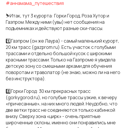
#аннамама_путешествия
⛷Итак, тут 3 курорта: Горки Город, Роза Хутор и
Газпром. Между ними (увы) нет сообщения на
подъемниках и действуют разные ски-пассы.
1️⃣Газпром (он же Лаура) - самый маленький курорт,
20 км трасс (gazprom.ru). Есть участок с голубыми
трассами и отдельно большой кусок с широкими
красными трассами. Только на Газпроме я увидела
детскую зону со смешными арками для обучения
поворотам и траволатор (не знаю, можно ли на него
без инструктора).
2️⃣Горки Город: 30 км прекрасных трасс
(gorkygorod.ru), но голубые трассы узкие, к вечеру
«причесанные», на них много людей. Неудобно, что
две ветки трасс не соединяются только кабинкой
внизу. Сверху зона «цирк» - очень приятные
широченные склоны, именно они понравились мне