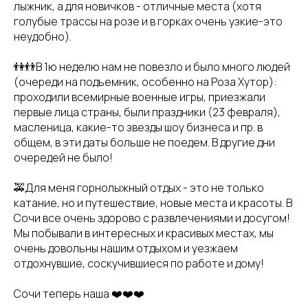
лыжник, а для новичков - отличные места (хотя
голубые трассы на розе и в горках очень узкие-это
неудобно).
👫👬В 1ю неделю нам не повезло и было много людей
(очереди на подъемник, особенно на Роза Хутор):
проходили всемирные военные игры, приезжали
первые лица страны, были праздники (23 февраля),
масленица, какие-то звезды шоу бизнеса и пр. в
общем, в эти даты больше не поедем. В другие дни
очередей не было!
🚕Для меня горнолыжный отдых - это не только
катание, но и путешествие, новые места и красоты. В
Сочи все очень здорово с развлечениями и досугом!
Мы побывали в интересных и красивых местах, мы
очень довольны нашим отдыхом и уезжаем
отдохнувшие, соскучившиеся по работе и дому!
Сочи теперь наша ❤️❤️❤️