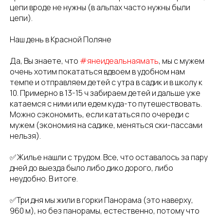
цепи вроде не нужны (в альпах часто нужны были
цепи).
Наш день в Красной Поляне
Да, Вы знаете, что
#янеидеальнаямать
, мы с мужем
очень хотим покататься вдвоем в удобном нам
темпе и отправляем детей с утра в садик и в школу к
10. Примерно в 13-15 ч забираем детей и дальше уже
катаемся с ними или едем куда-то путешествовать.
Можно сэкономить, если кататься по очереди с
мужем (экономия на садике, меняться ски-пассами
нельзя).
✅Жилье нашли с трудом. Все, что оставалось за пару
дней до выезда было либо дико дорого, либо
неудобно. В итоге.
✅Три дня мы жили в горки Панорама (это наверху,
960 м), но без панорамы, естественно, потому что