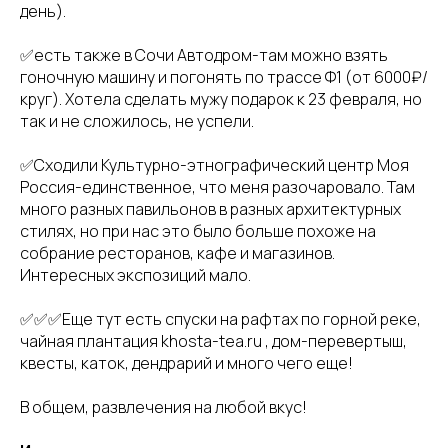
день).
✅есть также в Сочи Автодром-там можно взять
гоночную машину и погонять по трассе Ф1 (от 6000₽/
круг). Хотела сделать мужу подарок к 23 февраля, но
так и не сложилось, не успели.
✅Сходили Культурно-этнографический центр Моя
Россия-единственное, что меня разочаровало. Там
много разных павильонов в разных архитектурных
стилях, но при нас это было больше похоже на
собрание ресторанов, кафе и магазинов.
Интересных экспозиций мало.
✅✅✅Еще тут есть спуски на рафтах по горной реке,
чайная плантация khosta-tea.ru , дом-перевертыш,
квесты, каток, дендрарий и много чего еще!
В общем, развлечения на любой вкус!