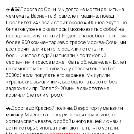
✈️🚊🚕Дорога до Сочи. Мы долго не могли решить на
чем ехать. Варианта 3: самолет, машина, поезд.
Поезд идет 24 часа и стоит около 4500\чел в купе, но
билетов уже не оказалось (можно взять с собой на
поезде машину, кстати). Неделю назад был пост, там
более 900 комментариев о трассе Москва-Сочи, мы
все прочитали и в итоге решили лететь, тк
большинство людей написали, что тяжелый
серпантин и трасса может быть обледенелая. Билет
на самолет можно купить ну совсем дешево (от
3000р) если покупать его заранее. Мы купили
«Уральские авиалинии»; все было на высоте, без
задержек и пр. Полет 2ч20мин, в самолете не
кормили (летели утром).
🚗Дорога до Красной поляны. В аэропорту мы взяли
машину. Мы всегда передвигаемся на машине, тк
хотим успеть везде, с собой много вещей и с нами
дети, которые иногда начинают ныть, что устали.