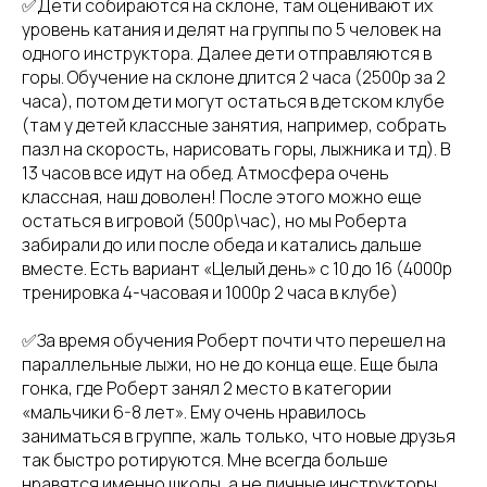
✅Дети собираются на склоне, там оценивают их
уровень катания и делят на группы по 5 человек на
одного инструктора. Далее дети отправляются в
горы. Обучение на склоне длится 2 часа (2500р за 2
часа), потом дети могут остаться в детском клубе
(там у детей классные занятия, например, собрать
пазл на скорость, нарисовать горы, лыжника и тд). В
13 часов все идут на обед. Атмосфера очень
классная, наш доволен! После этого можно еще
остаться в игровой (500р\час), но мы Роберта
забирали до или после обеда и катались дальше
вместе. Есть вариант «Целый день» с 10 до 16 (4000р
тренировка 4-часовая и 1000р 2 часа в клубе)
✅За время обучения Роберт почти что перешел на
параллельные лыжи, но не до конца еще. Еще была
гонка, где Роберт занял 2 место в категории
«мальчики 6-8 лет». Ему очень нравилось
заниматься в группе, жаль только, что новые друзья
так быстро ротируются. Мне всегда больше
нравятся именно школы, а не личные инструкторы,