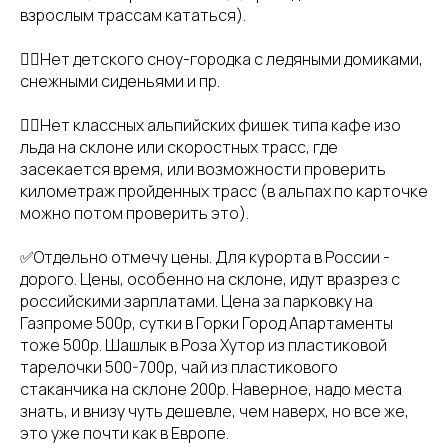
взрослым трассам кататься).
👉🏻Нет детского сноу-городка с ледяными домиками,
снежными сиденьями и пр.
👉🏻Нет классных альпийских фишек типа кафе изо
льда на склоне или скоростных трасс, где
засекается время, или возможности проверить
километраж пройденных трасс (в альпах по карточке
можно потом проверить это).
✅Отдельно отмечу цены. Для курорта в России -
дорого. Цены, особенно на склоне, идут вразрез с
российскими зарплатами. Цена за парковку на
Газпроме 500р, сутки в Горки Город Апартаменты
тоже 500р. Шашлык в Роза Хутор из пластиковой
тарелочки 500-700р, чай из пластикового
стаканчика на склоне 200р. Наверное, надо места
знать, и внизу чуть дешевле, чем наверх, но все же,
это уже почти как в Европе.