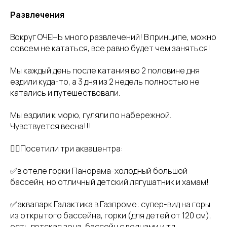
Развлечения
Вокруг ОЧЕНЬ много развлечений! В принципе, можно
совсем не кататься, все равно будет чем заняться!
Мы каждый день после катания во 2 половине дня
ездили куда-то, а 3 дня из 2 недель полностью не
катались и путешествовали.
Мы ездили к морю, гуляли по набережной.
Чувствуется весна!!!
🏊🏻Посетили три аквацентра:
✅в отеле горки Панорама-холодный большой
бассейн, но отличный детский лягушатник и хамам!
✅аквапарк Галактика в Газпроме: супер-вид на горы
из открытого бассейна, горки (для детей от 120 см),
есть детская зона, бассейн с волнами и тд