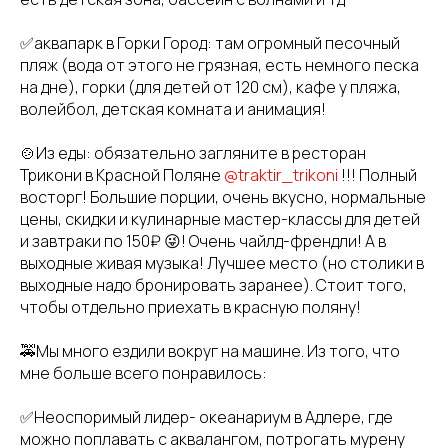
✅аквапарк в Горки Город: там огромный песочный
пляж (вода от этого не грязная, есть немного песка
на дне), горки (для детей от 120 см), кафе у пляжа,
волейбол, детская комната и анимация!
🍲Из еды: обязательно загляните в ресторан
Трикони в Красной Поляне
@traktir_trikoni
!!! Полный
восторг! Большие порции, очень вкусно, нормальные
цены, скидки и кулинарные мастер-классы для детей
и завтраки по 150₽ 😜! Очень чайлд-френдли! А в
выходные живая музыка! Лучшее место (но столики в
выходные надо бронировать заранее). Стоит того,
чтобы отдельно приехать в красную поляну!
🚕Мы много ездили вокруг на машине. Из того, что
мне больше всего понравилось:
✅Неоспоримый лидер- океанариум в Адлере, где
можно поплавать с аквалангом, потрогать мурену