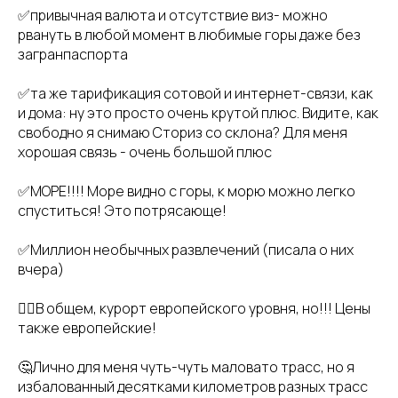
✅привычная валюта и отсутствие виз- можно
рвануть в любой момент в любимые горы даже без
загранпаспорта
✅та же тарификация сотовой и интернет-связи, как
и дома: ну это просто очень крутой плюс. Видите, как
свободно я снимаю Сториз со склона? Для меня
хорошая связь - очень большой плюс
✅МОРЕ!!!! Море видно с горы, к морю можно легко
спуститься! Это потрясающе!
✅Миллион необычных развлечений (писала о них
вчера)
👉🏻В общем, курорт европейского уровня, но!!! Цены
также европейские!
🤔Лично для меня чуть-чуть маловато трасс, но я
избалованный десятками километров разных трасс