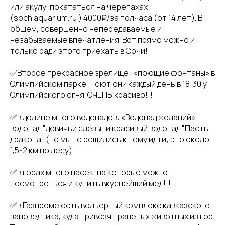
или акулу, покататься на черепахах
(sochiaquarium.ru ) 4000₽/за полчаса (от 14 лет). В
общем, совершенно непередаваемые и
незабываемые впечатления. Вот прямо можно и
только ради этого приехать в Сочи!
✅Второе прекрасное зрелище- «поющие фонтаны» в
Олимпийском парке. Поют они каждый день в 18:30 у
Олимпийского огня. ОЧЕНЬ красиво!!!
✅в долине много водопадов: «Водопад желаний»,
водопад "девичьи слезы" и красивый водопад "Пасть
дракона" (но мы не решились к нему идти; это около
1,5-2 км по лесу)
✅в горах много пасек, на которые можно
посмотреться и купить вкуснейший мед!!!
✅в Газпроме есть вольерный комплекс кавказского
заповедника, куда привозят раненых животных из гор.