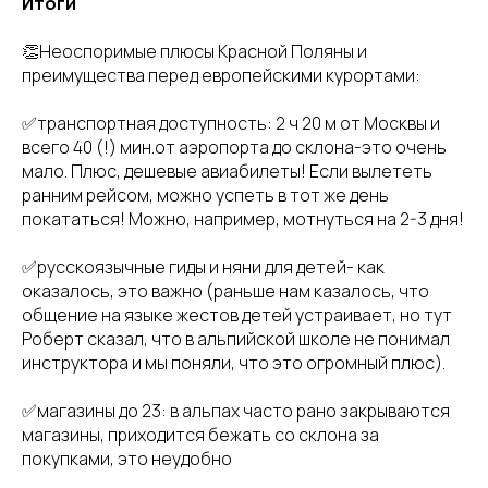
Итоги
👏Неоспоримые плюсы Красной Поляны и
преимущества перед европейскими курортами:
✅транспортная доступность: 2 ч 20 м от Москвы и
всего 40 (!) мин.от аэропорта до склона-это очень
мало. Плюс, дешевые авиабилеты! Если вылететь
ранним рейсом, можно успеть в тот же день
покататься! Можно, например, мотнуться на 2-3 дня!
✅русскоязычные гиды и няни для детей- как
оказалось, это важно (раньше нам казалось, что
общение на языке жестов детей устраивает, но тут
Роберт сказал, что в альпийской школе не понимал
инструктора и мы поняли, что это огромный плюс).
✅магазины до 23: в альпах часто рано закрываются
магазины, приходится бежать со склона за
покупками, это неудобно