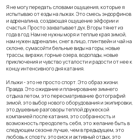
Я не могу передать словами ощущения, которые я
испытываю от езды на лыжах. Это смесь эндорфинов
и адреналина, создающая ощущение эйфории и
счастья. Просто захватывает дух. В горы тянет из
года в год. Нам не нужны моря и теплые края зимой,
нам нужен адреналин, снег в лицо, глинтвейн и чай на
склоне, сумасойти бельные виды на горы, новые
трассы, виражи, горные озера, водопады, новые
приключения и чувство усталости и радости от нее к
концу интенсивного дня катания.
И лыжи - это не просто спорт. Это образ жизни.
Правда. Это ожидание и планирование зимнего
отдыха летом, это пересматривание фотографий
зимой, это выбор нового оборудования и экипировки,
это душевные разговоры теплой дружеской
компанией после катания, это собранность и
возможность преодолеть себя, это желание быть в
следующем сезоне лучше, чем в предыдущем, это
любовь к спорту, это риск и активный отдых, это