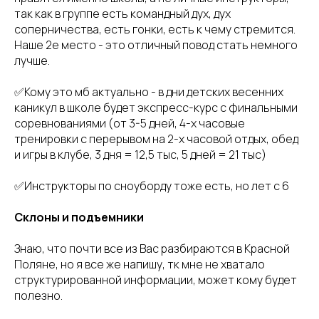
так как в группе есть командный дух, дух
соперничества, есть гонки, есть к чему стремится.
Наше 2е место - это отличный повод стать немного
лучше.
✅Кому это мб актуально - в дни детских весенних
каникул в школе будет экспресс-курс с финальными
соревнованиями (от 3-5 дней, 4-х часовые
тренировки с перерывом на 2-х часовой отдых, обед
и игры в клубе, 3 дня = 12,5 тыс, 5 дней = 21 тыс)
✅Инструкторы по сноуборду тоже есть, но лет с 6
Склоны и подъемники
Знаю, что почти все из Вас разбираются в Красной
Поляне, но я все же напишу, тк мне не хватало
структурированной информации, может кому будет
полезно.