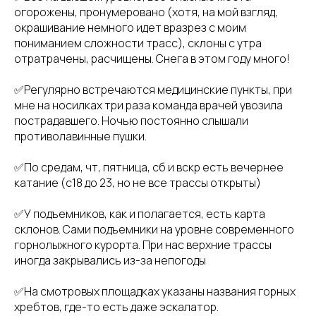
огорожены, пронумеровано (хотя, на мой взгляд,
окрашивание немного идет вразрез с моим
пониманием сложности трасс), склоны с утра
отратрачены, расчищены. Снега в этом году много!
✅Регулярно встречаются медицинские пункты, при
мне на носилках три раза команда врачей увозила
пострадавшего. Ночью постоянно слышали
противолавинные пушки.
✅По средам, чт, пятница, сб и вскр есть вечернее
катание (с18 до 23, но не все трассы открыты)
✅У подъемников, как и полагается, есть карта
склонов. Сами подъемники на уровне современного
горнолыжного курорта. При нас верхние трассы
иногда закрывались из-за непогоды
✅На смотровых площадках указаны названия горных
хребтов, где-то есть даже эскалатор.