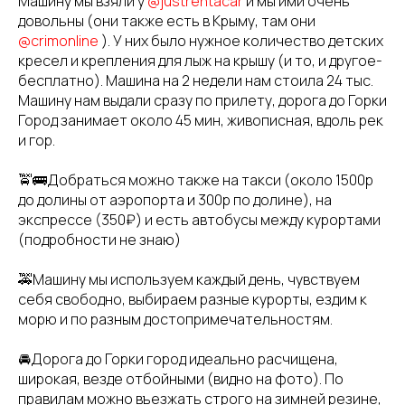
Машину мы взяли у
@justrentacar
и мы ими очень
довольны (они также есть в Крыму, там они
@crimonline
). У них было нужное количество детских
кресел и крепления для лыж на крышу (и то, и другое-
бесплатно). Машина на 2 недели нам стоила 24 тыс.
Машину нам выдали сразу по прилету, дорога до Горки
Город занимает около 45 мин, живописная, вдоль рек
и гор.
🚖🚌Добраться можно также на такси (около 1500р
до долины от аэропорта и 300р по долине), на
экспрессе (350₽) и есть автобусы между курортами
(подробности не знаю)
🚕Машину мы используем каждый день, чувствуем
себя свободно, выбираем разные курорты, ездим к
морю и по разным достопримечательностям.
🚘Дорога до Горки город идеально расчищена,
широкая, везде отбойными (видно на фото). По
правилам можно въезжать строго на зимней резине,