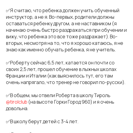
✅Я считаю, что ребенка должен учить обученный
инструктор, а не я. Во-первых, родители должны
оставаться ребенку другом, а не наставником (я
начинаю очень быстро раздражаться при обучении и
вижу, что ребенка это все тоже раздражает). Во-
вторых, несмотря на то, что я хорошо катаюсь, я не
знаю как именно обучать ребенка, я не учитель.
✅Роберту сейчас 6,5 лет, катается он почти со
своих 2,5 лет, прошел обучение в лыжных школах
Франции и Италии (как выяснилось тут, его там
очень напрягало, что тренер не говорил по-русски).
✅В общем, мы отвели Роберта в школу Тироль
@tirolclub
(на высоте Горки Город 960) и я очень
довольна.
✅В школу берут детей с 3-4 лет.