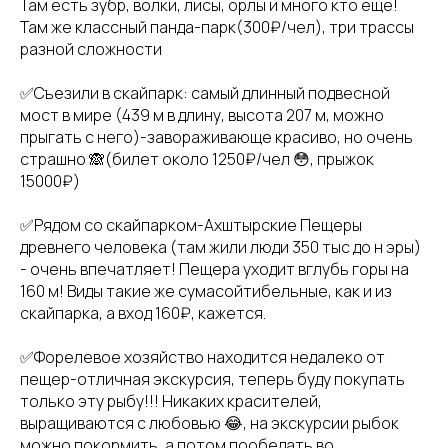
Там есть зубр, волки, лисы, орлы и много кто еще!
Там же классный панда-парк(300₽/чел), три трассы
разной сложности
✅Съезили в скайпарк: самый длинный подвесной
мост в мире (439 м в длину, высота 207 м, можно
прыгать с него)-завораживающе красиво, но очень
страшно 🙈(билет около 1250₽/чел 😳, прыжок
15000₽)
✅Рядом со скайпарком-Ахштырские Пещеры
древнего человека (там жили люди 350 тыс до н эры)
- очень впечатляет! Пещера уходит вглубь горы на
160 м! Виды такие же сумасойтибельные, как и из
скайпарка, а вход 160₽, кажется.
✅Форелевое хозяйство находится недалеко от
пещер-отличная экскурсия, теперь буду покупать
только эту рыбу!!! Никаких красителей,
выращиваются с любовью 😂, на экскурсии рыбок
можно покормить, а потом пообедать во