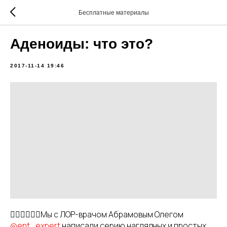
Бесплатные материалы
Аденоиды: что это?
2017-11-14 19:46
👩🏼‍⚕️👨🏻‍⚕️Мы с ЛОР-врачом Абрамовым Олегом
@ent_expert
написали серию наглядных и простых