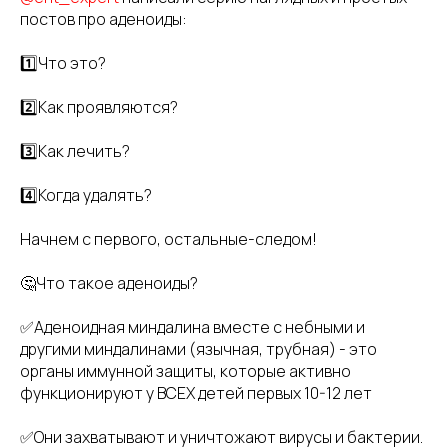
постов про аденоиды:
1️⃣Что это?
2️⃣Как проявляются?
3️⃣Как лечить?
4️⃣Когда удалять?
Начнем с первого, остальные-следом!
🤔Что такое аденоиды?
✅Аденоидная миндалина вместе с небными и
другими миндалинами (язычная, трубная) - это
органы иммунной защиты, которые активно
функционируют у ВСЕХ детей первых 10-12 лет
✅Они захватывают и уничтожают вирусы и бактерии.