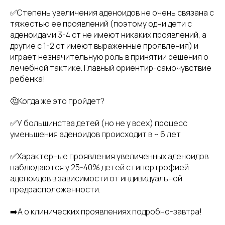
✅Степень увеличения аденоидов не очень связана с
тяжестью ее проявлений (поэтому одни дети с
аденоидами 3-4 ст не имеют никаких проявлений, а
другие с 1-2 ст имеют выраженные проявления) и
играет незначительную роль в принятии решения о
лечебной тактике. Главный ориентир-самочувствие
ребёнка!
🤔Когда же это пройдет?
✅У большинства детей (но не у всех) процесс
уменьшения аденоидов происходит в ~ 6 лет
✅Характерные проявления увеличенных аденоидов
наблюдаются у 25-40% детей с гипертрофией
аденоидов в зависимости от индивидуальной
предрасположенности.
➡️А о клинических проявлениях подробно-завтра!