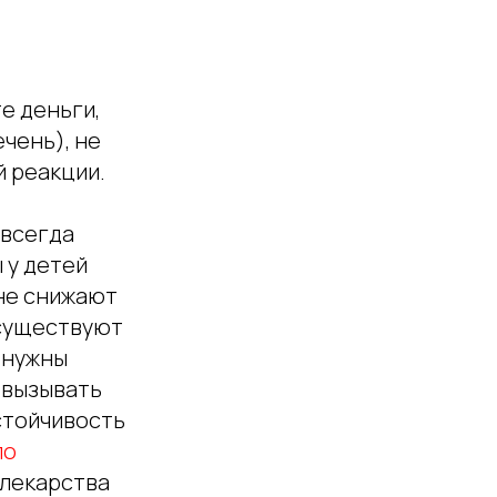
те деньги,
чень), не
й реакции.
 всегда
 у детей
 не снижают
 существуют
е нужны
 вызывать
стойчивость
ло
 лекарства