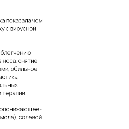
ка показала чем
ку с вирусной
к облегчению
 носа, снятие
ами, обильное
астика,
альных
 терапии.
жаропонижающее-
мола), солевой