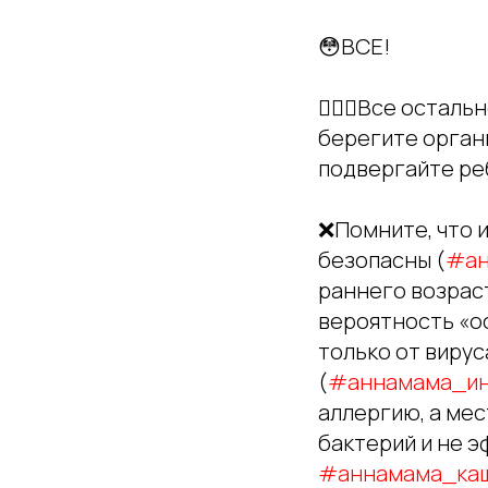
😳ВСЕ!
🤷🏼‍♀️Все оста
берегите органи
подвергайте реб
❌Помните, что 
безопасны (
#ан
раннего возраст
вероятность «о
только от вирус
(
#аннамама_ин
аллергию, а мес
бактерий и не э
#аннамама_ка