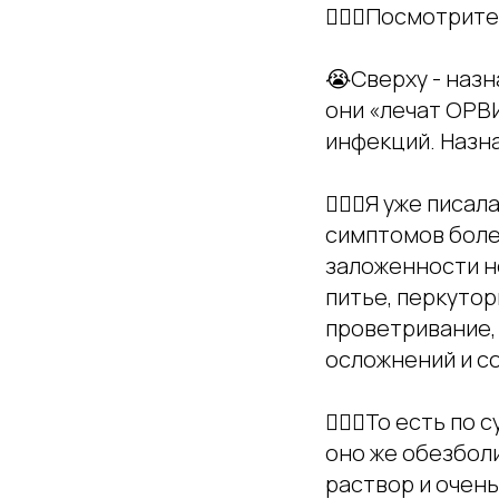
🤦🏼‍♀️Посмотрит
😭Сверху - назн
они «лечат ОРВИ
инфекций. Назна
👩🏼‍⚕️Я уже пи
симптомов болез
заложенности н
питье, перкутор
проветривание,
осложнений и с
👩🏼‍⚕️То есть 
оно же обезбол
раствор и очен