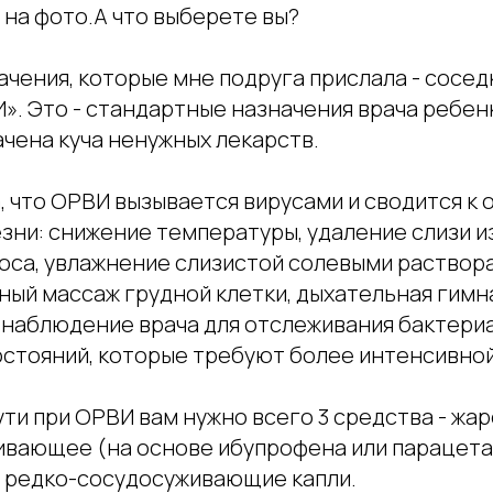
е на фото.А что выберете вы?
ачения, которые мне подруга прислала - сосед
». Это - стандартные назначения врача ребен
чена куча ненужных лекарств.
сала, что ОРВИ вызывается вирусами и сводится 
ни: снижение температуры, удаление слизи из
оса, увлажнение слизистой солевыми раствор
ный массаж грудной клетки, дыхательная гимн
 наблюдение врача для отслеживания бактери
остояний, которые требуют более интенсивной
по сути при ОРВИ вам нужно всего 3 средства - 
ивающее (на основе ибупрофена или парацета
ь редко-сосудосуживающие капли.