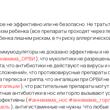
льное не эффективно или не безопасно. Не трать
зм ребенка (все препараты проходят через пе
енка лишним рискам, в тч риску аллергическо
иммумодуляторы не доказано эффективны и не
намама_ОРВИ
), что муколитики не разрешены
а, что антибиотики не действуют на вирусы и
сложнений», что противовирусные препараты
а герпеса и гриппа, что ингаляции при ОРВИ н
галяции
), что растительные препараты могут
тные антибиотики в нос или горло вызывают у
ффективны (
#аннамама_нос
#аннамама_гор
шель
), антигистаминные-не нужны. Что любые