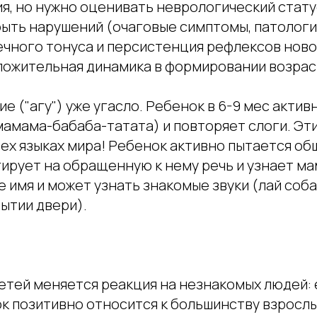
я, но нужно оценивать неврологический стату
быть нарушений (очаговые симптомы, патолог
чного тонуса и персистенция рефлексов нов
ложительная динамика в формировании возрас
ие ("агу") уже угасло. Ребенок в 6-9 мес акти
мамама-бабаба-татата) и повторяет слоги. Эти
ех языках мира! Ребенок активно пытается об
ирует на обращенную к нему речь и узнает ма
 имя и может узнать знакомые звуки (лай соба
ытии двери).
етей меняется реакция на незнакомых людей: 
 позитивно относится к большинству взрослых