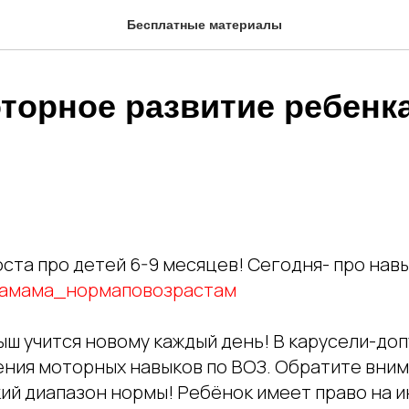
Бесплатные материалы
торное развитие ребенка
та про детей 6-9 месяцев! Сегодня- про навы
амама_нормаповозрастам
ыш учится новому каждый день! В карусели-до
ения моторных навыков по ВОЗ. Обратите внима
кий диапазон нормы! Ребёнок имеет право на 