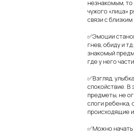
незнакомым, то
чужого «лица» 
связи с близким
✅Эмоции становя
гнев, обиду и т
знакомый предме
где у него части
✅Взгляд, улыбк
спокойствие. В
предметы, не ог
слоги ребенка, 
происходящие и
✅Можно начать 