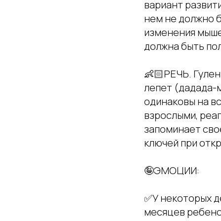
вариант развити
нем не должно 
изменения мыше
должна быть по
👶🏻РЕЧЬ. Гулен
лепет (дадада-
одинаковы на вс
взрослыми, реаг
запоминает свое
ключей при откр
🤪ЭМОЦИИ:
✅У некоторых д
месяцев ребенок