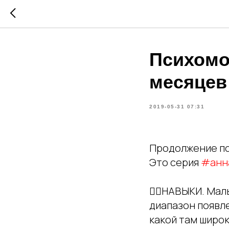
Психомо
месяцев
2019-05-31 07:31
Продолжение пос
Это серия
#анн
👉🏻НАВЫКИ. Мал
диапазон появл
какой там широ