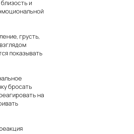
 близость и
 эмоциональной
ение, грусть,
 взглядом
тся показывать
нальное
нку бросать
 реагировать на
ривать
 реакция