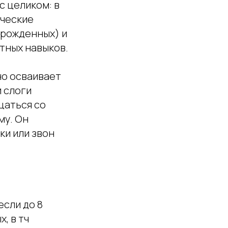
с целиком: в
ические
орожденных) и
тных навыков.
вно осваивает
 слоги
щаться со
му. Он
ки или звон
если до 8
, в тч