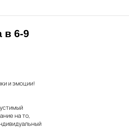
 в 6-9
ки и эмоции!
пустимый
ние на то,
индивидуальный