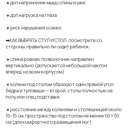
🔹доп.напряжение мышц спины и шеи
🔹доп.нагрузка на глаза
🔹риск нарушения осанки
➡КАК ВЫБРАТЬ СТУЛ И СТОЛ: посмотрите со
стороны, правильно ли сидит ребенок:
🔹спина ровная, позвоночник направлен
вертикально (допускается небольшой наклон
вперед, но всем корпусом)
🔹колени под столом образуют один прямой угол,
бедра и туловище — второй, стопы полностью на
полу или спец.подставке
🔹расстояние между коленями и столешницей около
10–15 см, пространство под столом не менее 50 × 50
см (для комфортного размещения ног)