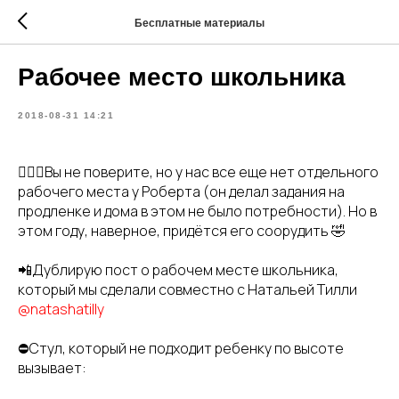
Бесплатные материалы
Рабочее место школьника
2018-08-31 14:21
🤦🏼‍♀️Вы не поверите, но у нас все еще нет отдельного
рабочего места у Роберта (он делал задания на
продленке и дома в этом не было потребности). Но в
этом году, наверное, придётся его соорудить 🤣
📲Дублирую пост о рабочем месте школьника,
который мы сделали совместно с Натальей Тилли
@natashatilly
⛔️Стул, который не подходит ребенку по высоте
вызывает: