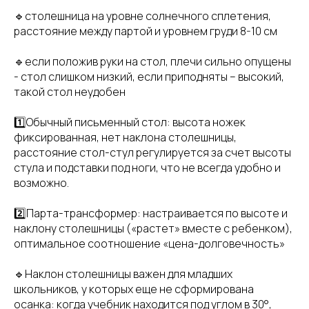
🔹столешница на уровне солнечного сплетения,
расстояние между партой и уровнем груди 8-10 см
🔹если положив руки на стол, плечи сильно опущены
- стол слишком низкий, если приподняты – высокий,
такой стол неудобен
1️⃣Обычный письменный стол: высота ножек
фиксированная, нет наклона столешницы,
расстояние стол-стул регулируется за счет высоты
стула и подставки под ноги, что не всегда удобно и
возможно.
2️⃣Парта-трансформер: настраивается по высоте и
наклону столешницы («растет» вместе с ребенком),
оптимальное соотношение «цена-долговечность»
🔹Наклон столешницы важен для младших
школьников, у которых еще не сформирована
осанка: когда учебник находится под углом в 30°,