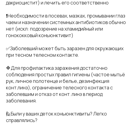
дакриоцистит) и лечить его соответственно
❗Необходимости в посевах, мазках, промывании глаз
чаем и назначении системных антибиотиков обычно
нет (искл: подозрение на хламидийный или
гонококковый конъюнктивит)
✅Заболевший может быть заразен для окружающих
при тесном телесном контакте.
🔷Для профилактика заражения достаточно
соблюдения простых правил гигиены (частое мытьё
рук, личное полотенце и белье, дезинфекция
конт.линз), ограничение телесного контакта с
заболевшим и отказ от конт. линз в период
заболевания.
🙋Были у ваших деток конъюнктивиты? Легко
справлялись?