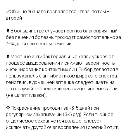
✅Обычно вначале воспаляется 1 глаз, потом –
второй
💊В большинстве случаев прогноз благоприятный,
без лечения болезнь проходит самостоятельно за
7-14 дней при лёгком течении.
💊Местные антибактериальные капли ускоряют
процесс выздоровления и снижают вероятность
инфицирования контактных лиц. Выбор делается в
пользу капель с антибиотиком широкого спектра
действия: в домашней аптечке следует иметь на
этот случай тобрекс или левомицетиновые капли
(не щипят глазки).
🔷Покраснение проходит за~3-5 дней при
регулярном закапывании (3-5 р/д). Если гнойное
отделяемое сохраняется дольше, следует
исключать другой очаг воспаления (средний отит,