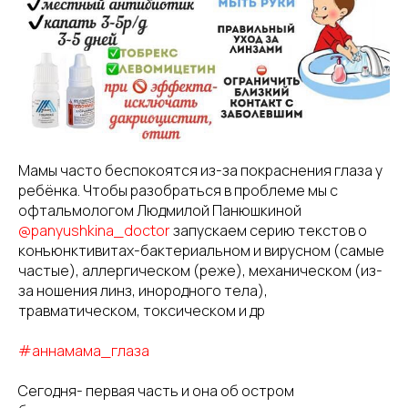
Мамы часто беспокоятся из-за покраснения глаза у
ребёнка. Чтобы разобраться в проблеме мы с
офтальмологом Людмилой Панюшкиной
@panyushkina_doctor
запускаем серию текстов о
конъюнктивитах-бактериальном и вирусном (самые
частые), аллергическом (реже), механическом (из-
за ношения линз, инородного тела),
травматическом, токсическом и др
#аннамама_глаза
Сегодня- первая часть и она об остром