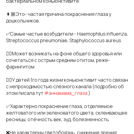
бактериальном конъюнктивите:
👩🏼‍Это- частая причина покраснения глаза у
дошкольников.
✅Самые частые возбудители - Haemophilus influenza,
Streptococcus pneumoniae, Staphylococcus aureus
👉🏻Может возникать на фоне общего здоровья или
сочетаться с острым средним отитом, реже-
фарингитом
👉🏻У детей 1го года жизни конъюнктивит часто связан
с непроходимостью слёзного канала (подробно об
этом писала тут
#аннамама_глаза
)
✅Характерно покраснение глаза, отделяемое
желтоватого или зеленоватого цвета, склеивающее
ресницы, отёчность век, зуд, болезненность.
❌Не характерны светобоязнь, снижение зрения