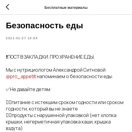
Бесплатные материалы
Безопасность еды
2021-01-27 10:59
❗️ПОСТ В ЗАКЛАДКИ. ПРО ХРАНЕНИЕ ЕДЫ.
Мы с нутрициологом Александрой Ситновой
@pro_appetit
напоминаем о безопасности еды:
⠀
✅Не давайте детям:
👉🏻питание с истекшим сроком годности или сроком
годности, который вы не знаете
👉🏻продукты с нарушенной упаковкой (нет хлопка
крышки, негерметичная упаковка каши, крышка
вздута).