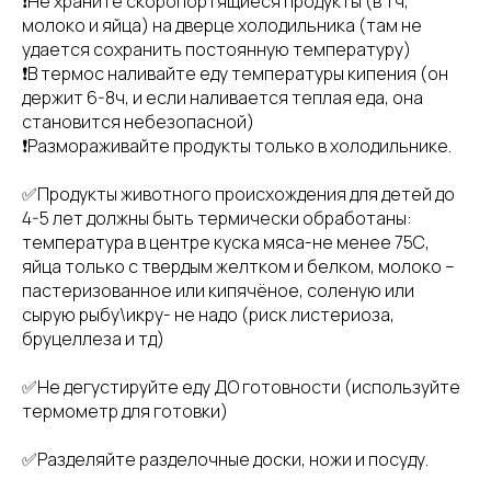
❗️Не храните скоропортящиеся продукты (в тч,
молоко и яйца) на дверце холодильника (там не
удается сохранить постоянную температуру)
❗️В термос наливайте еду температуры кипения (он
держит 6-8ч, и если наливается теплая еда, она
становится небезопасной)
❗️Размораживайте продукты только в холодильнике.
✅Продукты животного происхождения для детей до
4-5 лет должны быть термически обработаны:
температура в центре куска мяса-не менее 75С,
яйца только с твердым желтком и белком, молоко –
пастеризованное или кипячёное, соленую или
сырую рыбу\икру- не надо (риск листериоза,
бруцеллеза и тд)
✅Не дегустируйте еду ДО готовности (используйте
термометр для готовки)
✅Разделяйте разделочные доски, ножи и посуду.