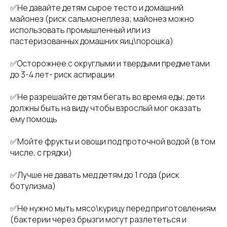
✅Не давайте детям сырое тесто и домашний
майонез (риск сальмонеллеза; майонез можно
использовать промышленный или из
пастеризованных домашних яиц\порошка)
✅Осторожнее с округлыми и твердыми предметами
до 3-4 лет- риск аспирации
✅Не разрешайте детям бегать во время еды; дети
должны быть на виду чтобы взрослый мог оказать
ему помощь
✅Мойте фрукты и овощи под проточной водой (в том
числе, с грядки)
✅Лучше не давать мед детям до 1 года (риск
ботулизма)
✅Не нужно мыть мясо\курицу перед приготовлениям
(бактерии через брызги могут разлететься и