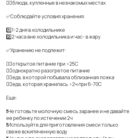
👉🏻блюда, купленные в незнакомых местах
✅Соблюдайте условия хранения:
1️⃣1-2 дня в холодильнике
2️⃣2 часа вне холодильника и час- в жару
✅Хранению не подлежит:
👉🏻открытое питание при >25C
👉🏻однократно разогретое питание
👉🏻еда, в которой побывала облизанная ложка
👉🏻еда, которая хранилась >2ч при 6-70С
Еще:
❗️Не готовьте молочную смесь заранее и не давайте
ее ребенку по истечении 2ч
❗️Используйте для приготовления смеси только
свеже вскипяченную воду