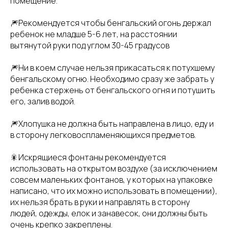
помещение.
🎆Рекомендуется чтобы бенгальский огонь держал
ребенок не младше 5-6 лет, на расстоянии
вытянутой руки под углом 30-45 градусов
🎆Ни в коем случае нельзя прикасаться к потухшему
бенгальскому огню. Необходимо сразу же забрать у
ребенка стержень от бенгальского огня и потушить
его, залив водой.
🎆Хлопушка не должна быть направлена в лицо, еду и
в сторону легковоспламеняющихся предметов.
🎇Искрящиеся фонтаны рекомендуется
использовать на открытом воздухе (за исключением
совсем маленьких фонтанов, у которых на упаковке
написано, что их можно использовать в помещении),
их нельзя брать в руки и направлять в сторону
людей, одежды, елок и занавесок, они должны быть
очень крепко закреплены.