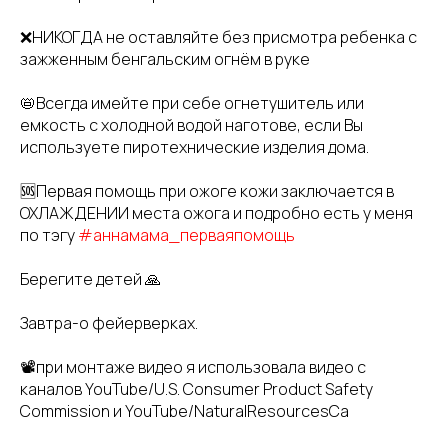
❌НИКОГДА не оставляйте без присмотра ребенка с
зажженным бенгальским огнём в руке
📛Всегда имейте при себе огнетушитель или
емкость с холодной водой наготове, если Вы
используете пиротехнические изделия дома.
🆘Первая помощь при ожоге кожи заключается в
ОХЛАЖДЕНИИ места ожога и подробно есть у меня
по тэгу
#аннамама_перваяпомощь
Берегите детей 🙏
Завтра-о фейерверках.
📽при монтаже видео я использовала видео с
каналов YouTube/U.S. Consumer Product Safety
Commission и YouTube/NaturalResourcesCa