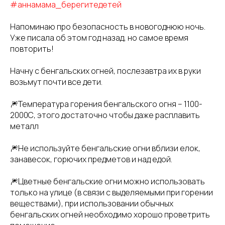
#аннамама_берегитедетей
Напоминаю про безопасность в новогоднюю ночь.
Уже писала об этом год назад, но самое время
повторить!
Начну с бенгальских огней, послезавтра их в руки
возьмут почти все дети.
🎆Температура горения бенгальского огня – 1100-
2000С, этого достаточно чтобы даже расплавить
металл
🎆Не используйте бенгальские огни вблизи елок,
занавесок, горючих предметов и над едой.
🎆Цветные бенгальские огни можно использовать
только на улице (в связи с выделяемыми при горении
веществами), при использовании обычных
бенгальских огней необходимо хорошо проветрить