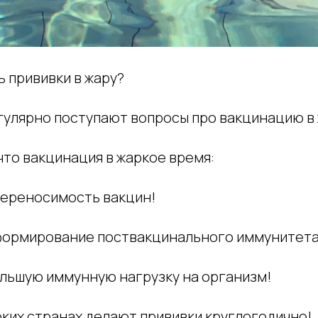
 прививки в жару?
гулярно поступают вопросы про вакцинацию в 
 что вакцинация в жаркое время:
 переносимость вакцин!
 формирование поствакцинального иммунитета
óльшую иммунную нагрузку на организм!
рких странах делают прививки круглогодично!