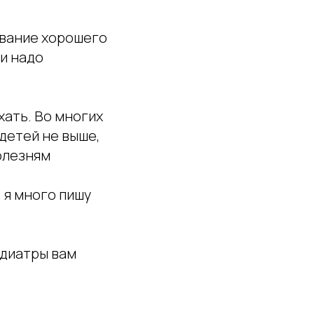
ование хорошего
и надо
хать. Во многих
детей не выше,
болезням
, я много пишу
едиатры вам