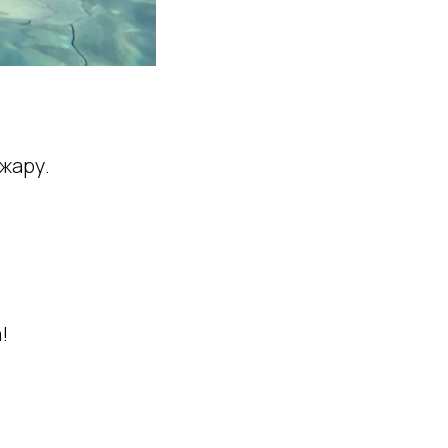
жару.
!