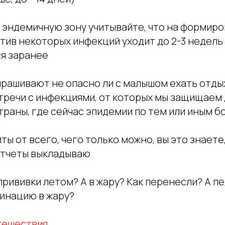
 в эндемичную зону учитывайте, что на формир
тив некоторых инфекций уходит до 2-3 недель 
я заранее
прашивают не опасно ли с малышом ехать отды
тречи с инфекциями, от которых мы защищаем 
страны, где сейчас эпидемии по тем или иным 
ты от всего, чего только можно, вы это знаете
отчеты выкладываю
прививки летом? А в жару? Как перенесли? А п
инацию в жару?
ешествия