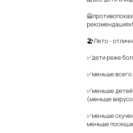
🙅противопоказа
рекомендациях
🏖Лето - отличн
✅дети реже бо
✅меньше всего 
✅меньше детей 
(меньше вирусо
✅меньше скучен
меньше посещаю