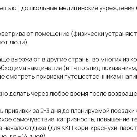
сещают дошкольные медицинские учреждения
ветривают помещение (физически устраняют 
ют люди).
чаще выезжают в другие страны, во многих из 
бходима вакцинация (в тч по эпид.показаниям;
где смотреть прививки путешественникам напи
жно делать через любое время после возвраще
ть прививки за 2-3 дня до планируемой поездки
охое самочувствие, капризность, повышение т
на начало отдыха (для ККП кори-краснухи-паро
ше, до ~14 дней)