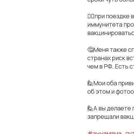
👉🏻при поездке
иммунитета про
вакцинироватьс
🤔Меня также с
странах риск вс
чем в РФ. Есть 
🙋Мои оба приви
об этом и фото
🙋А вы делаете 
запрещали вакц
#аннамама_пут