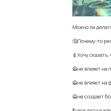
Можно ли делать
🤔Почему-то ре
💉Хочу сказать,
🙅не влияет на
🙅не влияет на
🙅не создает б
🙋все дети в жа