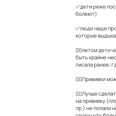
✅дети реже по
болеют)
✅люди чаще про
которые выдыха
👉🏻летом дети 
быть крайне нео
писала ранее; 
👉🏻Прививки мо
👉🏻Лучше сдела
на прививку (пл
пр.) не попали 
сроки чуть боль