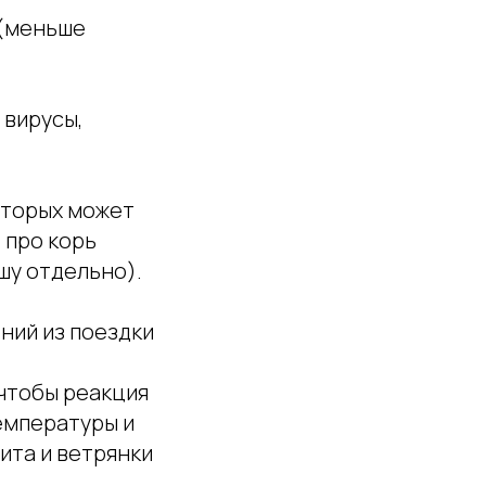
 (меньше
вирусы,
которых может
 про корь
шу отдельно).
ний из поездки
 чтобы реакция
емпературы и
тита и ветрянки