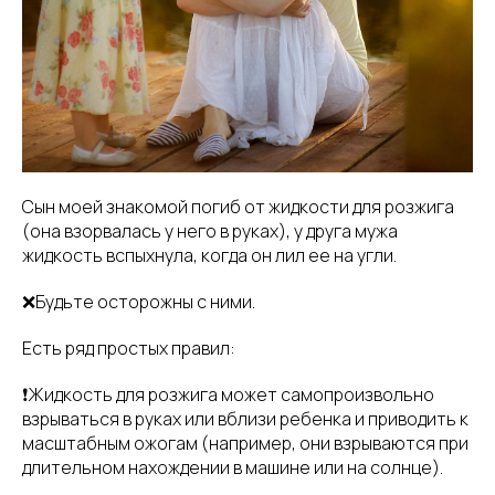
Сын моей знакомой погиб от жидкости для розжига
(она взорвалась у него в руках), у друга мужа
жидкость вспыхнула, когда он лил ее на угли.
❌Будьте осторожны с ними.
Есть ряд простых правил:
❗️Жидкость для розжига может самопроизвольно
взрываться в руках или вблизи ребенка и приводить к
масштабным ожогам (например, они взрываются при
длительном нахождении в машине или на солнце).