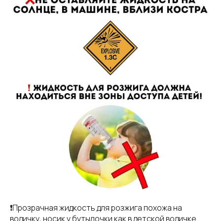
❗️Прозрачная жидкость для розжига похожа на
водичку, носик у бутылочки как в детской водичке