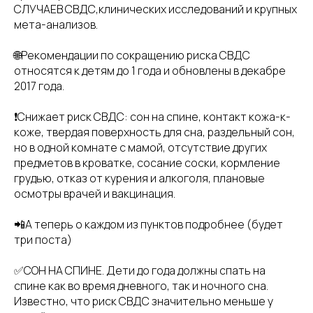
СЛУЧАЕВ СВДС,клинических исследований и крупных
мета-анализов.
🌐Рекомендации по сокращению риска СВДС
относятся к детям до 1 года и обновлены в декабре
2017 года.
❗️Снижает риск СВДС: сон на спине, контакт кожа-к-
коже, твердая поверхность для сна, раздельный сон,
но в одной комнате с мамой, отсутствие других
предметов в кроватке, сосание соски, кормление
грудью, отказ от курения и алкоголя, плановые
осмотры врачей и вакцинация.
📲А теперь о каждом из пунктов подробнее (будет
три поста)
✅СОН НА СПИНЕ. Дети до года должны спать на
спине как во время дневного, так и ночного сна.
Известно, что риск СВДС значительно меньше у