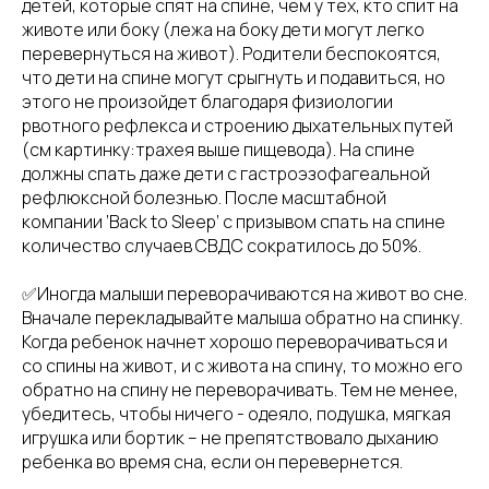
детей, которые спят на спине, чем у тех, кто спит на
животе или боку (лежа на боку дети могут легко
перевернуться на живот). Родители беспокоятся,
что дети на спине могут срыгнуть и подавиться, но
этого не произойдет благодаря физиологии
рвотного рефлекса и строению дыхательных путей
(см картинку:трахея выше пищевода). На спине
должны спать даже дети с гастроэзофагеальной
рефлюксной болезнью. После масштабной
компании ‘Back to Sleep’ с призывом спать на спине
количество случаев СВДС сократилось до 50%.
✅Иногда малыши переворачиваются на живот во сне.
Вначале перекладывайте малыша обратно на спинку.
Когда ребенок начнет хорошо переворачиваться и
со спины на живот, и с живота на спину, то можно его
обратно на спину не переворачивать. Тем не менее,
убедитесь, чтобы ничего - одеяло, подушка, мягкая
игрушка или бортик – не препятствовало дыханию
ребенка во время сна, если он перевернется.