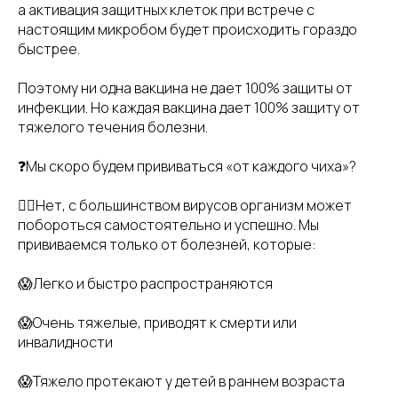
а активация защитных клеток при встрече с
настоящим микробом будет происходить гораздо
быстрее.
Поэтому ни одна вакцина не дает 100% защиты от
инфекции. Но каждая вакцина дает 100% защиту от
тяжелого течения болезни.
❓Мы скоро будем прививаться «от каждого чиха»?
👉🏻Нет, с большинством вирусов организм может
побороться самостоятельно и успешно. Мы
прививаемся только от болезней, которые:
😱Легко и быстро распространяются
😱Очень тяжелые, приводят к смерти или
инвалидности
😱Тяжело протекают у детей в раннем возраста