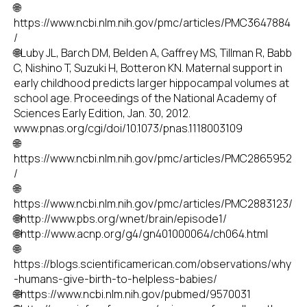
🌐
https://www.ncbi.nlm.nih.gov/pmc/articles/PMC3647884
/
🌐Luby JL, Barch DM, Belden A, Gaffrey MS, Tillman R, Babb
C, Nishino T, Suzuki H, Botteron KN. Maternal support in
early childhood predicts larger hippocampal volumes at
school age. Proceedings of the National Academy of
Sciences Early Edition, Jan. 30, 2012.
www.pnas.org/cgi/doi/10.1073/pnas.1118003109
🌐
https://www.ncbi.nlm.nih.gov/pmc/articles/PMC2865952
/
🌐
https://www.ncbi.nlm.nih.gov/pmc/articles/PMC2883123/
🌐http://www.pbs.org/wnet/brain/episode1/
🌐http://www.acnp.org/g4/gn401000064/ch064.html
🌐
https://blogs.scientificamerican.com/observations/why
-humans-give-birth-to-helpless-babies/
🌐https://www.ncbi.nlm.nih.gov/pubmed/9570031