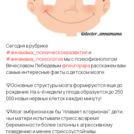
Сегодня в рубрике
#аннамама_психическоеразвитие
и
#аннамама_психология
мы с психофизиологом
Вячеславом Лебедевым
@neuropapa
расскажем вам
самые интересные факты о детском мозге:
💡Основные структуры мозга формируются еще до
рождения. На 4-й недели у плода образуется до 250
000 новых нервных клеток каждую минуту!
💡Мозг эмбриона как бы “плавает в гормонах”: дети,
чьи матери испытывали стресс во время
беременности более склонны к агрессивному
поведению и менее стрессоустойчивы.