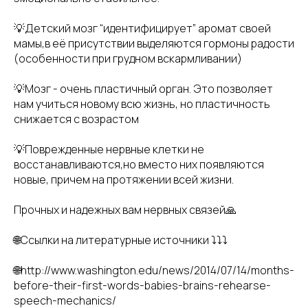
💡Детский мозг “идентифицирует” аромат своей
мамы,в её присутствии выделяются гормоны радости
(особенности при грудном вскармливании)
💡Мозг - очень пластичный орган. Это позволяет
нам учиться новому всю жизнь, но пластичность
снижается с возрастом
💡Поврежденные нервные клетки не
восстанавливаются,но вместо них появляются
новые, причем на протяжении всей жизни.
Прочных и надежных вам нервных связей🙏
🌐Ссылки на литературные источники ⤵️⤵️⤵️
🌐http://www.washington.edu/news/2014/07/14/months-
before-their-first-words-babies-brains-rehearse-
speech-mechanics/