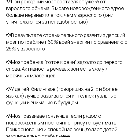
💡При рождении мозг составляет уже ⅓ от
взрослого объема. В мозге новорожденного вдвое
больше нервных клеток, чем у взрослого (они
уничтожаются за ненадобностью)
💡В результате стремительного развития детский
мозг потребляет 60% всей энергии по сравнению с
25% у взрослого
💡Мозг ребенка “готов к речи” задолго до первого
слова. Активность речевых зон есть уже у 7-
месячных младенцев
💡У детей-билингвов (говорящих на 2-х и более
языках) лучше развиваются интеллектуальные
функции и внимание в будущем
💡Мозг развивается лучше, если рядом с
новорожденным постоянно присутствует мать.
Прикосновения и спокойная речь делает детей
эмоционально стабильнее.