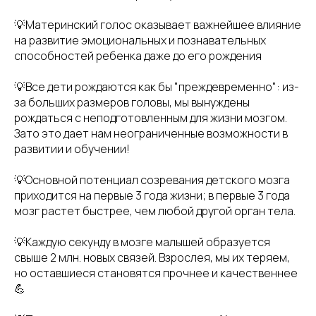
💡Материнский голос оказывает важнейшее влияние
на развитие эмоциональных и познавательных
способностей ребенка даже до его рождения
💡Все дети рождаются как бы "преждевременно": из-
за больших размеров головы, мы вынуждены
рождаться с неподготовленным для жизни мозгом.
Зато это дает нам неограниченные возможности в
развитии и обучении!
💡Основной потенциал созревания детского мозга
приходится на первые 3 года жизни; в первые 3 года
мозг растет быстрее, чем любой другой орган тела.
💡Каждую секунду в мозге малышей образуется
свыше 2 млн. новых связей. Взрослея, мы их теряем,
но оставшиеся становятся прочнее и качественнее
💪