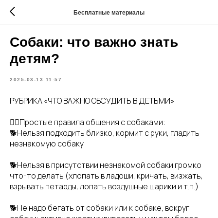
Бесплатные материалы
Собаки: что важно знать
детям?
2025-03-13 11:57
РУБРИКА «ЧТО ВАЖНО ОБСУДИТЬ В ДЕТЬМИ»
👇🏻Простые правила общения с собаками:
🐕Нельзя подходить близко, кормит с руки, гладить
незнакомую собаку
🐕Нельзя в присутствии незнакомой собаки громко
что-то делать (хлопать в ладоши, кричать, визжать,
взрывать петарды, лопать воздушные шарики и т.п.)
🐕Не надо бегать от собаки или к собаке, вокруг